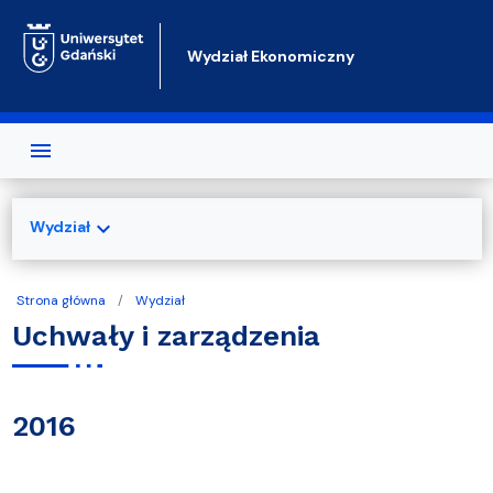
Przejdź do treści
Wydział Ekonomiczny
expand_more
Wydział
Strona główna
Wydział
Uchwały i zarządzenia
2016