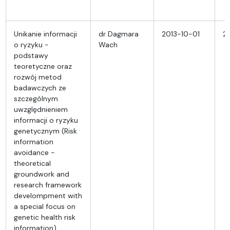
Unikanie informacji
dr Dagmara
2013-10-01
2
o ryzyku -
Wach
podstawy
teoretyczne oraz
rozwój metod
badawczych ze
szczególnym
uwzględnieniem
informacji o ryzyku
genetycznym (Risk
information
avoidance -
theoretical
groundwork and
research framework
develompment with
a special focus on
genetic health risk
information).