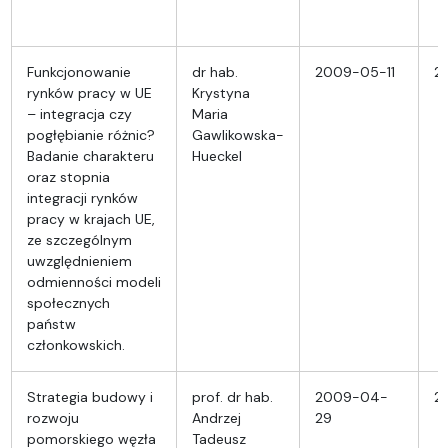
Funkcjonowanie
dr hab.
2009-05-11
2
rynków pracy w UE
Krystyna
– integracja czy
Maria
pogłębianie różnic?
Gawlikowska-
Badanie charakteru
Hueckel
oraz stopnia
integracji rynków
pracy w krajach UE,
ze szczególnym
uwzględnieniem
odmienności modeli
społecznych
państw
członkowskich.
Strategia budowy i
prof. dr hab.
2009-04-
2
rozwoju
Andrzej
29
pomorskiego węzła
Tadeusz