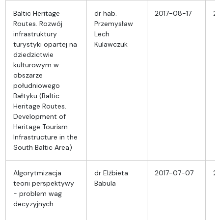
Baltic Heritage
dr hab.
2017-08-17
2
Routes. Rozwój
Przemysław
infrastruktury
Lech
turystyki opartej na
Kulawczuk
dziedzictwie
kulturowym w
obszarze
południowego
Bałtyku (Baltic
Heritage Routes.
Development of
Heritage Tourism
Infrastructure in the
South Baltic Area)
Algorytmizacja
dr Elżbieta
2017-07-07
2
teorii perspektywy
Babula
- problem wag
decyzyjnych