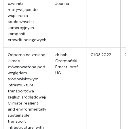
czynniki
Joanna
motywujące do
wspierania
społecznych i
komercyjnych
kampanii
crowdfundingowych
Odporna na zmianę
dr hab.
01.03.2022
2
klimatu i
Czermański
zrównoważona pod
Ernest, prof.
względem
UG
środowiskowym
infrastruktura
transportowa
żeglugi śródlądowej/
Climate resilient
and environmentally
sustainable
transport
infrastructure, with