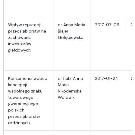
Wpływ reputacji
dr Anna Maria
2017-07-06
2
przedsiębiorstw na
Blajer-
zachowania
Gołębiewska
inwestorów
giełdowych
Konsumenci wobec
dr hab. Anna
2017-01-24
20
koncepcji
Maria
wspólnego znaku
Nikodemska-
towarowego
Wołowik
gwarancyjnego
polskich
przedsiębiorstw
rodzinnych