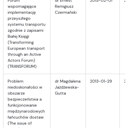
Forum
dr Ernest
2013-02-01
2
wspomagające
Remigiusz
implementację
Czermański
przeyszłego
systemu transportu
zgodnie z zapisami
Białej Księgi
(Transforming
European transport
through an Active
Actors Forum)
(TRANSFORUM)
Problem
dr Magdalena
2013-01-29
2
niedoskonałości w
Jażdżewska-
obszarze
Gutta
bezpieczeństwa a
funkcjonowanie
międzynarodowych
łańcuchów dostaw
(The issue of