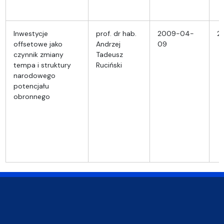
Inwestycje
prof. dr hab.
2009-04-
2
offsetowe jako
Andrzej
09
czynnik zmiany
Tadeusz
tempa i struktury
Ruciński
narodowego
potencjału
obronnego