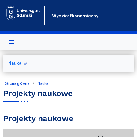
Przejdź do treści
Wydział Ekonomiczny
expand_more
Nauka
Strona główna
Nauka
Projekty naukowe
Projekty naukowe