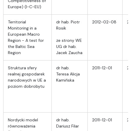
Competitiveness of
Europe) (I-C-EU)
Territorial
dr hab. Piotr
2012-02-08
2
Monitoring in a
Rosik
European Macro
Region - A test for
ze strony WE
the Baltic Sea
UG dr hab.
Region
Jacek Zaucha
Struktura sfery
dr hab.
2011-12-01
20
realnej gospodarek
Teresa Alicja
narodowych w UE a
Kamińska
poziom dobrobytu
Nordycki model
dr hab.
2011-12-01
2
równoważenia
Dariusz Filar