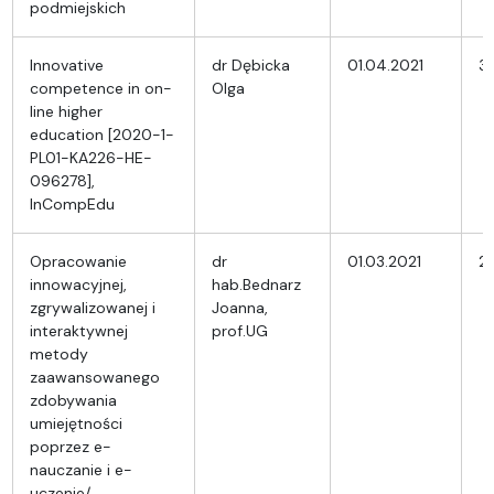
podmiejskich
Innovative
dr Dębicka
01.04.2021
31
competence in on-
Olga
line higher
education [2020-1-
PL01-KA226-HE-
096278],
InCompEdu
Opracowanie
dr
01.03.2021
2
innowacyjnej,
hab.Bednarz
zgrywalizowanej i
Joanna,
interaktywnej
prof.UG
metody
zaawansowanego
zdobywania
umiejętności
poprzez e-
nauczanie i e-
uczenie/