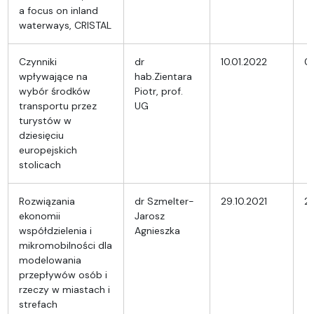
a focus on inland
waterways, CRISTAL
Czynniki
dr
10.01.2022
0
wpływające na
hab.Zientara
wybór środków
Piotr, prof.
transportu przez
UG
turystów w
dziesięciu
europejskich
stolicach
Rozwiązania
dr Szmelter-
29.10.2021
28
ekonomii
Jarosz
współdzielenia i
Agnieszka
mikromobilności dla
modelowania
przepływów osób i
rzeczy w miastach i
strefach