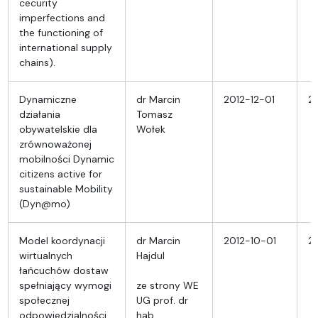
cecurity
imperfections and
the functioning of
international supply
chains).
Dynamiczne
dr Marcin
2012-12-01
2
działania
Tomasz
obywatelskie dla
Wołek
zrównoważonej
mobilności Dynamic
citizens active for
sustainable Mobility
(Dyn@mo)
Model koordynacji
dr Marcin
2012-10-01
2
wirtualnych
Hajdul
łańcuchów dostaw
spełniający wymogi
ze strony WE
społecznej
UG prof. dr
odpowiedzialności
hab.