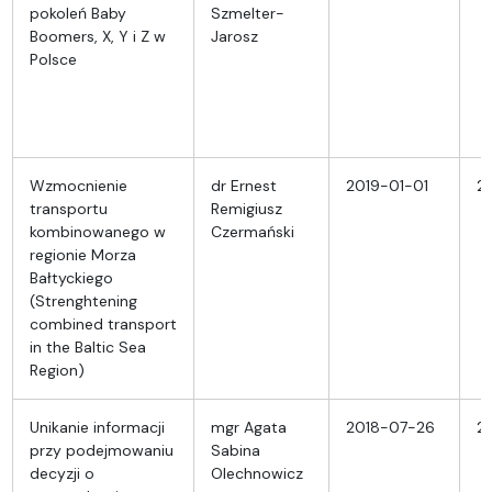
pokoleń Baby
Szmelter-
Boomers, X, Y i Z w
Jarosz
Polsce
Wzmocnienie
dr Ernest
2019-01-01
2
transportu
Remigiusz
kombinowanego w
Czermański
regionie Morza
Bałtyckiego
(Strenghtening
combined transport
in the Baltic Sea
Region)
Unikanie informacji
mgr Agata
2018-07-26
2
przy podejmowaniu
Sabina
decyzji o
Olechnowicz