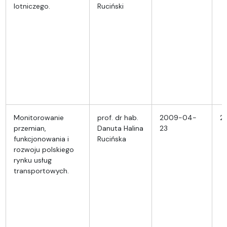
lotniczego.
Ruciński
Monitorowanie
prof. dr hab.
2009-04-
2
przemian,
Danuta Halina
23
funkcjonowania i
Rucińska
rozwoju polskiego
rynku usług
transportowych.