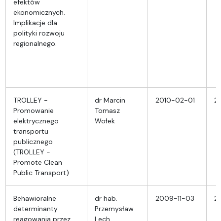
efektów
ekonomicznych.
Implikacje dla
polityki rozwoju
regionalnego.
TROLLEY -
dr Marcin
2010-02-01
2
Promowanie
Tomasz
elektrycznego
Wołek
transportu
publicznego
(TROLLEY -
Promote Clean
Public Transport)
Behawioralne
dr hab.
2009-11-03
2
determinanty
Przemysław
reagowania przez
Lech