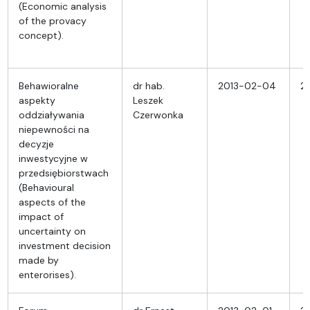
(Economic analysis
of the provacy
concept).
Behawioralne
dr hab.
2013-02-04
2
aspekty
Leszek
oddziaływania
Czerwonka
niepewności na
decyzje
inwestycyjne w
przedsiębiorstwach
(Behavioural
aspects of the
impact of
uncertainty on
investment decision
made by
enterorises).