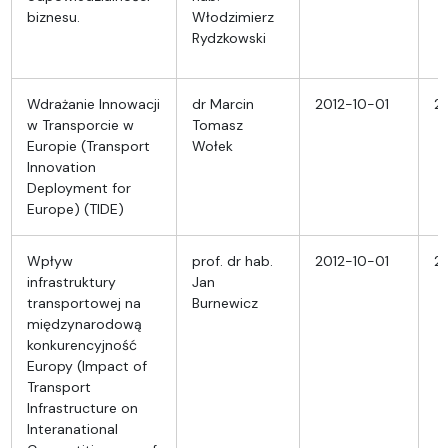
biznesu.
Włodzimierz
Rydzkowski
Wdrażanie Innowacji
dr Marcin
2012-10-01
2
w Transporcie w
Tomasz
Europie (Transport
Wołek
Innovation
Deployment for
Europe) (TIDE)
Wpływ
prof. dr hab.
2012-10-01
2
infrastruktury
Jan
transportowej na
Burnewicz
międzynarodową
konkurencyjność
Europy (Impact of
Transport
Infrastructure on
Interanational