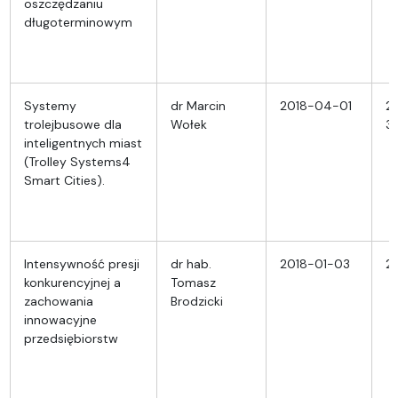
oszczędzaniu
długoterminowym
Systemy
dr Marcin
2018-04-01
2
trolejbusowe dla
Wołek
3
inteligentnych miast
(Trolley Systems4
Smart Cities).
Intensywność presji
dr hab.
2018-01-03
2
konkurencyjnej a
Tomasz
zachowania
Brodzicki
innowacyjne
przedsiębiorstw