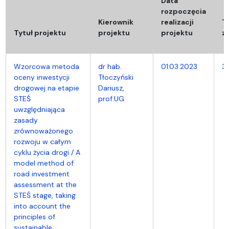
Data
rozpoczęcia
Kierownik
realizacji
T
Tytuł projektu
projektu
projektu
z
Wzorcowa metoda
dr hab.
01.03.2023
31
oceny inwestycji
Tłoczyński
drogowej na etapie
Dariusz,
STEŚ
prof.UG
uwzględniająca
zasady
zrównoważonego
rozwoju w całym
cyklu życia drogi / A
model method of
road investment
assessment at the
STEŚ stage, taking
into account the
principles of
sustainable