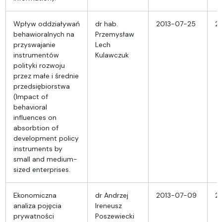
Wpływ oddziaływań
dr hab.
2013-07-25
2
behawioralnych na
Przemysław
przyswajanie
Lech
instrumentów
Kulawczuk
polityki rozwoju
przez małe i średnie
przedsiębiorstwa
(Impact of
behavioral
influences on
absorbtion of
development policy
instruments by
small and medium-
sized enterprises.
Ekonomiczna
dr Andrzej
2013-07-09
2
analiza pojęcia
Ireneusz
prywatności
Poszewiecki