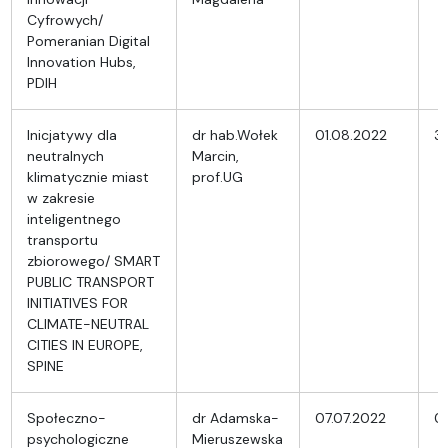
Cyfrowych/
Pomeranian Digital
Innovation Hubs,
PDIH
Inicjatywy dla
dr hab.Wołek
01.08.2022
31
neutralnych
Marcin,
klimatycznie miast
prof.UG
w zakresie
inteligentnego
transportu
zbiorowego/ SMART
PUBLIC TRANSPORT
INITIATIVES FOR
CLIMATE-NEUTRAL
CITIES IN EUROPE,
SPINE
Społeczno-
dr Adamska-
07.07.2022
0
psychologiczne
Mieruszewska