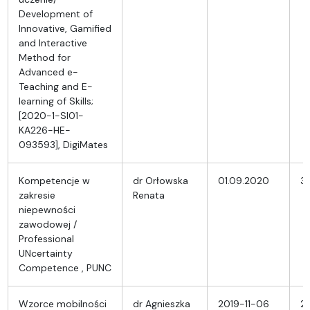
Development of
Innovative, Gamified
and Interactive
Method for
Advanced e-
Teaching and E-
learning of Skills;
[2020-1-SI01-
KA226-HE-
093593], DigiMates
Kompetencje w
dr Orłowska
01.09.2020
31
zakresie
Renata
niepewności
zawodowej /
Professional
UNcertainty
Competence , PUNC
Wzorce mobilności
dr Agnieszka
2019-11-06
2