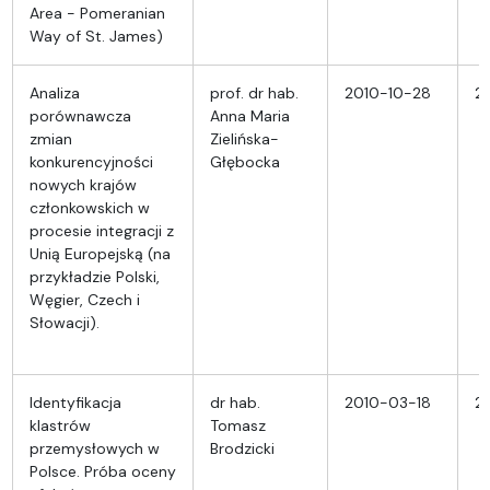
Area - Pomeranian
Way of St. James)
Analiza
prof. dr hab.
2010-10-28
2
porównawcza
Anna Maria
zmian
Zielińska-
konkurencyjności
Głębocka
nowych krajów
członkowskich w
procesie integracji z
Unią Europejską (na
przykładzie Polski,
Węgier, Czech i
Słowacji).
Identyfikacja
dr hab.
2010-03-18
2
klastrów
Tomasz
przemysłowych w
Brodzicki
Polsce. Próba oceny