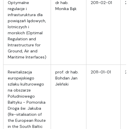
Optymalne
dr hab.
2011-02-01
2
regulacje i
Monika Bąk
infrasturuktura dla
powiązań lądowych,
lotniczych i
morskich (Optimal
Regulation and
Intrastructure for
Ground, Air and
Maritime Interfaces)
Rewitalizacja
prof. dr hab.
2011-01-01
20
europejskiego
Bohdan Jan
szlaku kulturowego
Jeliński
na obszarze
Południowego
Bałtyku - Pomorska
Droga św. Jakuba
(Re-vitalisation of
the European Route
in the South Baltic