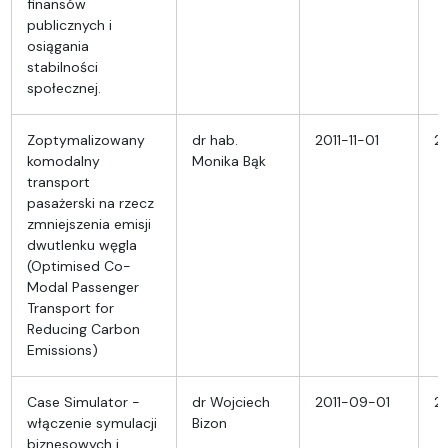
finansów
publicznych i
osiągania
stabilności
społecznej.
Zoptymalizowany
dr hab.
2011-11-01
20
komodalny
Monika Bąk
transport
pasażerski na rzecz
zmniejszenia emisji
dwutlenku węgla
(Optimised Co-
Modal Passenger
Transport for
Reducing Carbon
Emissions)
Case Simulator -
dr Wojciech
2011-09-01
20
włączenie symulacji
Bizon
biznesowych i