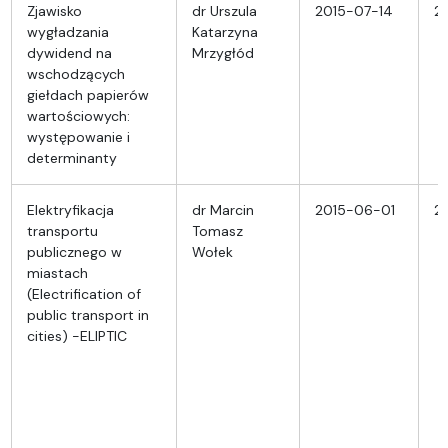
Zjawisko
dr Urszula
2015-07-14
2
wygładzania
Katarzyna
dywidend na
Mrzygłód
wschodzących
giełdach papierów
wartościowych:
występowanie i
determinanty
Elektryfikacja
dr Marcin
2015-06-01
2
transportu
Tomasz
publicznego w
Wołek
miastach
(Electrification of
public transport in
cities) -ELIPTIC