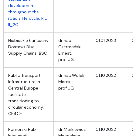
development
throughout the
road's life cycle, RID
II_2C
Niebieskie Łańcuchy
dr hab.
01.01.2023
31
Dostaw/ Blue
Czermański
Supply Chains, BSC
Ernest,
prof.UG
Public Transport
dr hab.Wołek
01.10.2022
31
Infrastructure in
Marcin,
Central Europe –
prof.UG
facilitate
transitioning to
circular economy,
CE4CE
Pomorski Hub
dr Markiewicz
01.10.2022
3
Innowacji
Magdalena