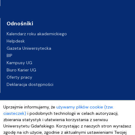
Odnośniki
Kalendarz roku akademickiego
Helpdesk
Gazeta Uniwersytecka
BIP
Kampusy UG
Biuro Karier UG
Oferty pracy
Deklaracja dostępności
Uprzejmie informujemy, że
używamy plików cookie (tzw.
ciasteczek)
i podobnych technologii w celach autoryzacji,
zbierania statystyk i ułatwienia korzystania z serwisu
Uniwersytetu Gdańskiego. Korzystając z naszych stron wyrażasz
zgodę na ich użycie, zgodnie z aktualnymi ustawieniami Twojej