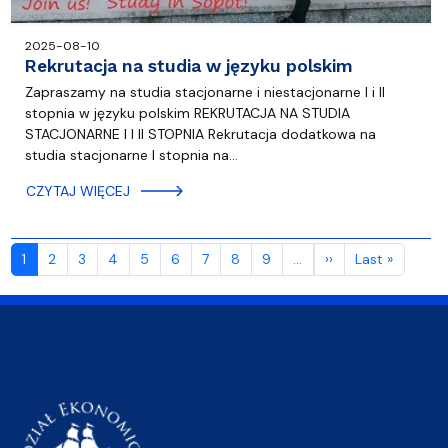
2025-08-10
Rekrutacja na studia w języku polskim
Zapraszamy na studia stacjonarne i niestacjonarne I i II
stopnia w języku polskim REKRUTACJA NA STUDIA
STACJONARNE I I II STOPNIA Rekrutacja dodatkowa na
studia stacjonarne I stopnia na…
CZYTAJ WIĘCEJ
Stronicowanie
Następna strona
Ostatnia
1
2
3
4
5
6
7
8
9
…
››
Last »