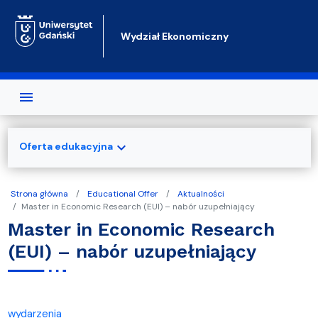
Przejdź do treści
Wydział Ekonomiczny
expand_more
Oferta edukacyjna
Strona główna
Educational Offer
Aktualności
Master in Economic Research (EUI) – nabór uzupełniający
Master in Economic Research
(EUI) – nabór uzupełniający
wydarzenia