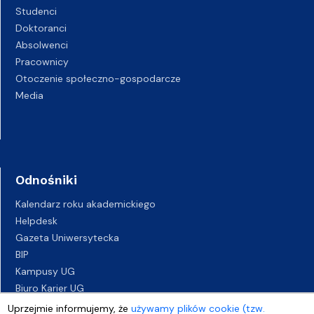
Studenci
Doktoranci
Absolwenci
Pracownicy
Otoczenie społeczno-gospodarcze
Media
Odnośniki
Kalendarz roku akademickiego
Helpdesk
Gazeta Uniwersytecka
BIP
Kampusy UG
Biuro Karier UG
Oferty pracy
Uprzejmie informujemy, że
używamy plików cookie (tzw.