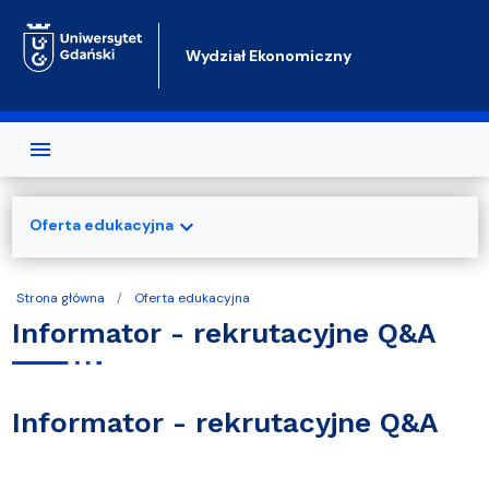
Przejdź do treści
Wydział Ekonomiczny
expand_more
Oferta edukacyjna
Strona główna
Oferta edukacyjna
Informator - rekrutacyjne Q&A
Informator - rekrutacyjne Q&A