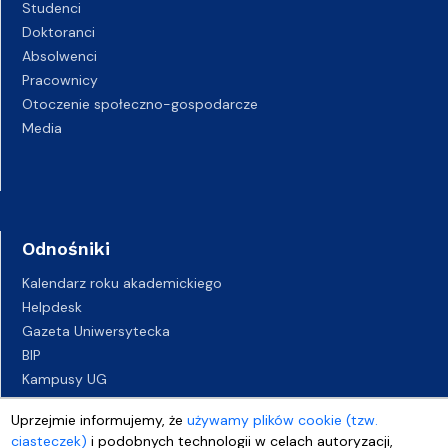
Studenci
Doktoranci
Absolwenci
Pracownicy
Otoczenie społeczno-gospodarcze
Media
Odnośniki
Kalendarz roku akademickiego
Helpdesk
Gazeta Uniwersytecka
BIP
Kampusy UG
Biuro Karier UG
Uprzejmie informujemy, że
używamy plików cookie (tzw.
Oferty pracy
ciasteczek)
i podobnych technologii w celach autoryzacji,