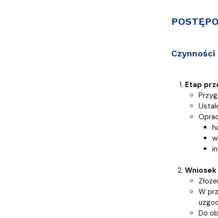
Uchwały i zarządzenia
Kursy i szkolenia
Wsparcie badań naukowych
Zasady dyplomowania na WE UG
Sea EU
Absolwenci
Centrum Anal
POSTĘPO
Czynności 
Etap prz
Przyg
Ustal
Oprac
h
w
i
Wniosek
Złoże
W prz
uzgod
Do ob