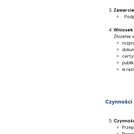
Zawarci
Podpi
Wniosek 
Złożenie 
rozpr
dokum
certy
publi
w raz
Czynności 
Czynnośc
Przep
Powoł