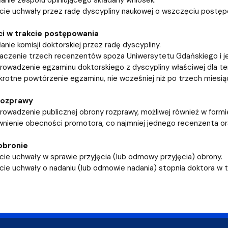
cie uchwały przez radę dyscypliny naukowej o wszczęciu postęp
i w trakcie postępowania
anie komisji doktorskiej przez radę dyscypliny.
czenie trzech recenzentów spoza Uniwersytetu Gdańskiego i jed
rowadzenie egzaminu doktorskiego z dyscypliny właściwej dla t
krotne powtórzenie egzaminu, nie wcześniej niż po trzech miesią
rozprawy
rowadzenie publicznej obrony rozprawy, możliwej również w formie
nienie obecności promotora, co najmniej jednego recenzenta oraz
obronie
cie uchwały w sprawie przyjęcia (lub odmowy przyjęcia) obrony.
cie uchwały o nadaniu (lub odmowie nadania) stopnia doktora w t