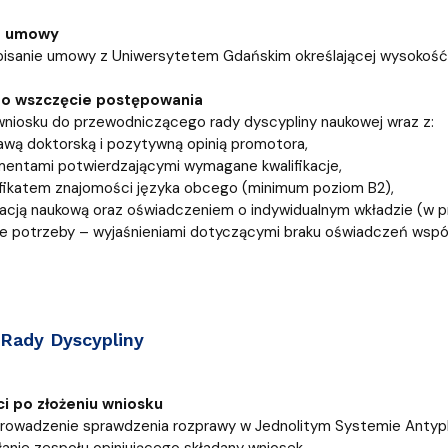
e umowy
sanie umowy z Uniwersytetem Gdańskim określającej wysokość i 
o wszczęcie postępowania
wniosku do przewodniczącego rady dyscypliny naukowej wraz z:
awą doktorską i pozytywną opinią promotora,
entami potwierdzającymi wymagane kwalifikacje,
fikatem znajomości języka obcego (minimum poziom B2),
kacją naukową oraz oświadczeniem o indywidualnym wkładzie (w prz
ie potrzeby – wyjaśnieniami dotyczącymi braku oświadczeń wspó
Rady Dyscypliny
i po złożeniu wniosku
rowadzenie sprawdzenia rozprawy w Jednolitym Systemie Antyp
anie zespołu opiniującego składany wniosek.