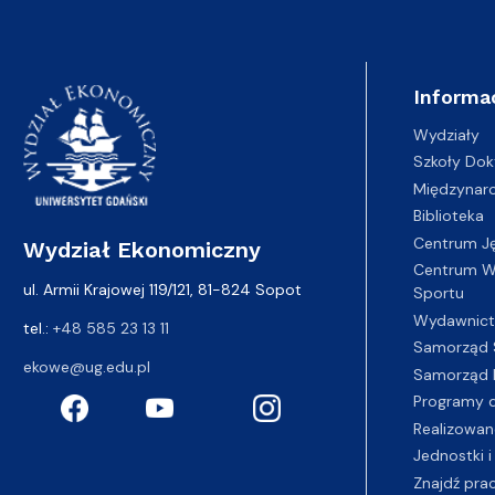
Informa
Wydziały
Szkoły Dok
Międzynar
Biblioteka
Centrum J
Wydział Ekonomiczny
Centrum Wy
ul. Armii Krajowej 119/121, 81-824 Sopot
Sportu
Wydawnic
tel.:
+48 585 23 13 11
Samorząd 
ekowe@ug.edu.pl
Samorząd 
Programy d
Realizowan
Jednostki i
Znajdź pra