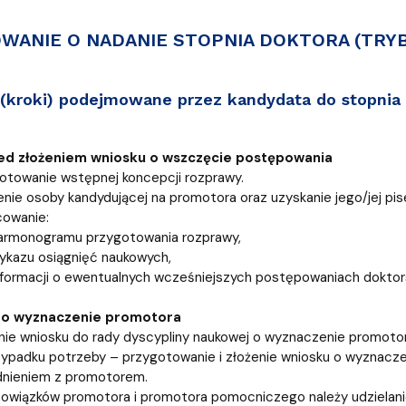
iz i Ekspertyz
Materiały promocyjne i sz
Oprogramowanie dla stud
WANIE O NADANIE STOPNIA DOKTORA (TRY
(kroki) podejmowane przez kandydata do stopnia
ed złożeniem wniosku o wszczęcie postępowania
otowanie wstępnej koncepcji rozprawy.
enie osoby kandydującej na promotora oraz uzyskanie jego/jej pi
owanie:
armonogramu przygotowania rozprawy,
ykazu osiągnięć naukowych,
nformacji o ewentualnych wcześniejszych postępowaniach doktor
 o wyznaczenie promotora
nie wniosku do rady dyscypliny naukowej o wyznaczenie promoto
ypadku potrzeby – przygotowanie i złożenie wniosku o wyznacz
nieniem z promotorem.
owiązków promotora i promotora pomocniczego należy udzielan