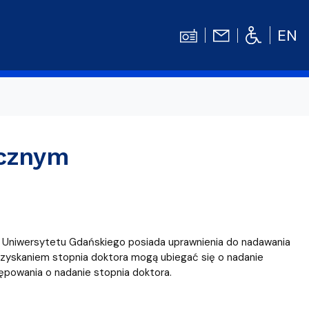
EN
Kontakt
Niezbędnik Studenta
ycznym
Aktualności
Gala Absolwentów
Konkursy prac dyplomowych
nosprawnościami
Biblioteka UG
m Uniwersytetu Gdańskiego posiada uprawnienia do nadawania
WE
Centrum Języków Obcych UG
uzyskaniem stopnia doktora mogą ubiegać się o nadanie
ępowania o nadanie stopnia doktora.
lski
 studenckie
Centrum Wychowania Fizycznego i Sport