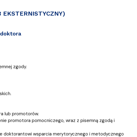
ablony
entów
Centrum Wsparcia Psychologicznego UG
B EKSTERNISTYCZNY)
 doktora
semnej zgody.
skich.
ra lub promotorów.
enie promotora pomocniczego, wraz z pisemną zgodą i
ie doktorantowi wsparcia merytorycznego i metodycznego