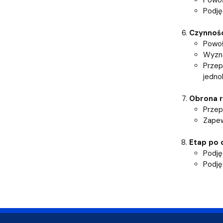
Podję
Czynnośc
Powoł
Wyzna
Przep
jedno
Obrona 
Przep
Zapew
Etap po 
Podję
Podję