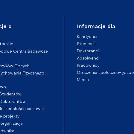
cje o
Informacje dla
Kandydaci
Studenci
torskie
Doktoranci
odowe Centra Badawcze
Absolwenci
Pracownicy
ęzyków Obcych
Otoczenie społeczno-gospo
chowania Fizycznego i
Media
two
Studentów
Doktorantów
oskonałości naukowej
e projekty
 organizacje
cownika