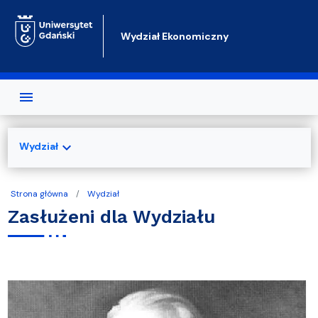
Przejdź do treści
Wydział Ekonomiczny
expand_more
Wydział
Strona główna
Wydział
Zasłużeni dla Wydziału