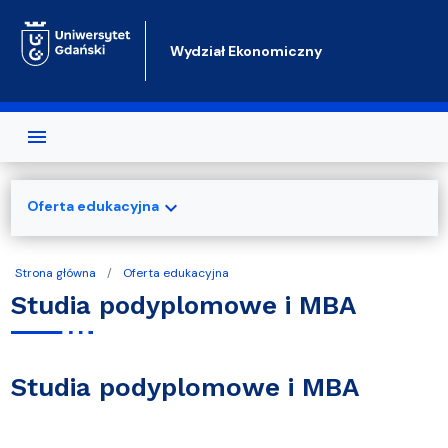
Przejdź do treści
Wydział Ekonomiczny
expand_more
Oferta edukacyjna
Strona główna
Oferta edukacyjna
Studia podyplomowe i MBA
Studia podyplomowe i MBA