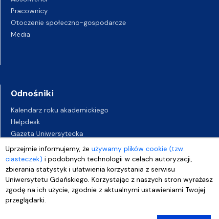
Pracownicy
Otoczenie społeczno-gospodarcze
Media
Odnośniki
Kalendarz roku akademickiego
Helpdesk
Gazeta Uniwersytecka
BIP
Uprzejmie informujemy, że
używamy plików cookie (tzw.
Kampusy UG
ciasteczek)
i podobnych technologii w celach autoryzacji,
Biuro Karier UG
zbierania statystyk i ułatwienia korzystania z serwisu
Uniwersytetu Gdańskiego. Korzystając z naszych stron wyrażasz
Oferty pracy
zgodę na ich użycie, zgodnie z aktualnymi ustawieniami Twojej
Deklaracja dostępności
przeglądarki.