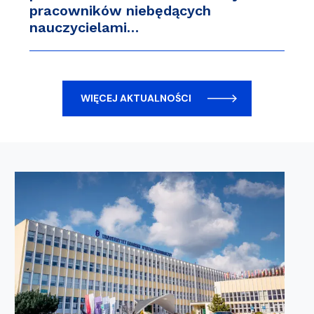
pracowników niebędących
nauczycielami…
WIĘCEJ AKTUALNOŚCI