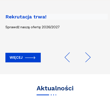
Rekrutacja trwa!
Piąta edycja kampanii „Rowerem na
Uczelnię” - start 13 kwietnia!
Sprawdź naszą ofertę 2026/2027
WIĘCEJ
WIĘCEJ
Previous
Next
Aktualności