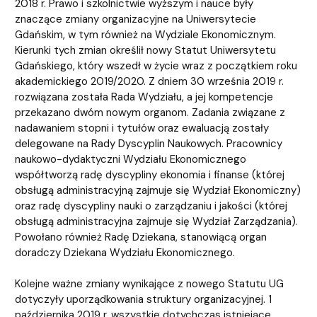
2018 r. Prawo i szkolnictwie wyższym i nauce były
znaczące zmiany organizacyjne na Uniwersytecie
Gdańskim, w tym również na Wydziale Ekonomicznym.
Kierunki tych zmian określił nowy Statut Uniwersytetu
Gdańskiego, który wszedł w życie wraz z początkiem roku
akademickiego 2019/2020. Z dniem 30 września 2019 r.
rozwiązana została Rada Wydziału, a jej kompetencje
przekazano dwóm nowym organom. Zadania związane z
nadawaniem stopni i tytułów oraz ewaluacją zostały
delegowane na Rady Dyscyplin Naukowych. Pracownicy
naukowo-dydaktyczni Wydziału Ekonomicznego
współtworzą radę dyscypliny ekonomia i finanse (której
obsługą administracyjną zajmuje się Wydział Ekonomiczny)
oraz radę dyscypliny nauki o zarządzaniu i jakości (której
obsługą administracyjna zajmuje się Wydział Zarządzania).
Powołano również Radę Dziekana, stanowiącą organ
doradczy Dziekana Wydziału Ekonomicznego.
Kolejne ważne zmiany wynikające z nowego Statutu UG
dotyczyły uporządkowania struktury organizacyjnej. 1
października 2019 r. wszystkie dotychczas istniejące