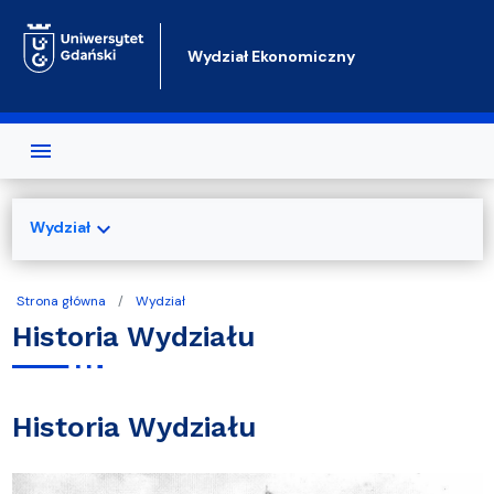
Przejdź do treści
Wydział Ekonomiczny
expand_more
Wydział
Strona główna
Wydział
Historia Wydziału
Historia Wydziału