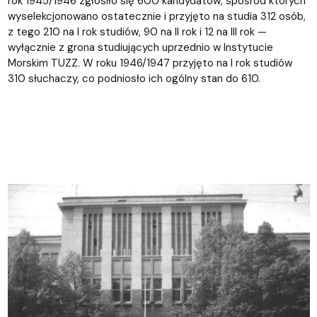
rok 1945/1946 zgłosiło się 600 kandydatów, spośród których
wyselekcjonowano ostatecznie i przyjęto na studia 312 osób,
z tego 210 na I rok studiów, 90 na II rok i 12 na III rok —
wyłącznie z grona studiujących uprzednio w Instytucie
Morskim TUZZ. W roku 1946/1947 przyjęto na I rok studiów
310 słuchaczy, co podniosło ich ogólny stan do 610.