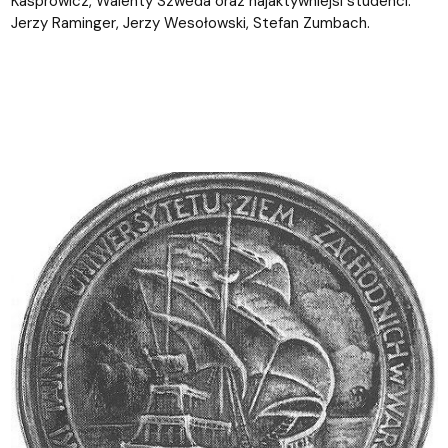
Kasprowicz, Walenty Szweda oraz najaktywniejsi studenci:
Jerzy Raminger, Jerzy Wesołowski, Stefan Zumbach.