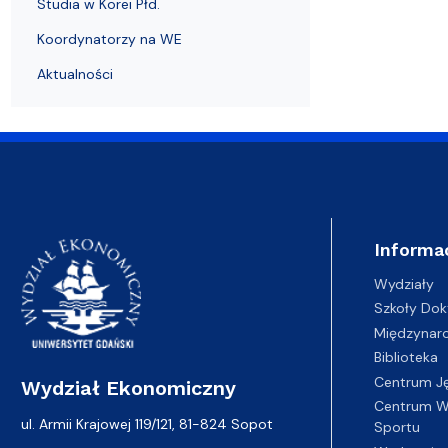
Studia w Korei Płd.
Koordynatorzy na WE
Aktualności
Informa
Wydziały
Szkoły Dok
Międzynar
Biblioteka
Centrum J
Wydział Ekonomiczny
Centrum Wy
ul. Armii Krajowej 119/121, 81-824 Sopot
Sportu