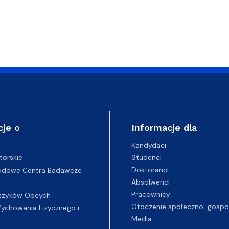
cje o
Informacje dla
Kandydaci
Studenci
torskie
Doktoranci
odowe Centra Badawcze
Absolwenci
Pracownicy
ęzyków Obcych
Otoczenie społeczno-gospo
chowania Fizycznego i
Media