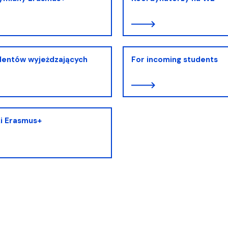
iz i Ekspertyz
Materiały promocyjne i sz
Oprogramowanie dla stud
dentów wyjeżdzających
For incoming students
i Erasmus+