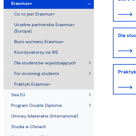
Uchwały i zarządzenia
Kursy i szkolenia
Wsparcie badań naukowych
Zasady dyplomowania na WE UG
Sea EU
Absolwenci
Centrum Anal
Erasmus+
Co to jest Erasmus+
Uczelnie partnerskie Erasmus+
(Europa)
Dla stu
Biuro wymiany Erasmus+
Koordynatorzy na WE
Dla studentów wyjeżdzających
Praktyk
For incoming students
Praktyki Erasmus+
Sea EU
Program Double Diploma
Umowy bilateralne (International)
Studia w Chinach