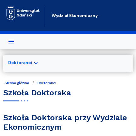
Przejdź do treści
Wydział Ekonomiczny
expand_more
Doktoranci
Strona główna
Doktoranci
Szkoła Doktorska
Szkoła Doktorska przy Wydziale
Ekonomicznym