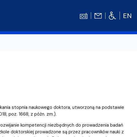
EN
Kontakt
Niezbędnik Studenta
Aktualności
Gala Absolwentów
Konkursy prac dyplomowych
nosprawnościami
Biblioteka UG
skania stopnia naukowego doktora, utworzoną na podstawie
WE
Centrum Języków Obcych UG
18, poz. 1668, z późn. zm.).
a rozwijanie kompetencji niezbędnych do prowadzenia badań
lski
 studenckie
Centrum Wychowania Fizycznego i Sport
zkole doktorskiej prowadzone są przez pracowników nauki z