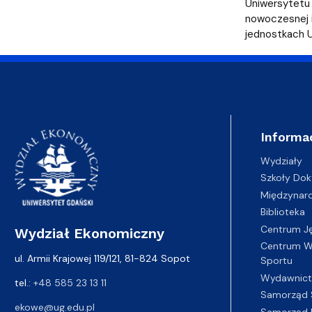
Uchwały i zarządzenia
Kursy i szkolenia
Wsparcie badań naukowych
Zasady dyplomowania na WE UG
Sea EU
Absolwenci
Centrum Anal
Uniwersytetu 
nowoczesnej i
jednostkach 
Informa
Wydziały
Szkoły Dok
Międzynar
Biblioteka
Centrum J
Wydział Ekonomiczny
Centrum Wy
ul. Armii Krajowej 119/121, 81-824 Sopot
Sportu
Wydawnic
tel.:
+48 585 23 13 11
Samorząd 
ekowe@ug.edu.pl
Samorząd 