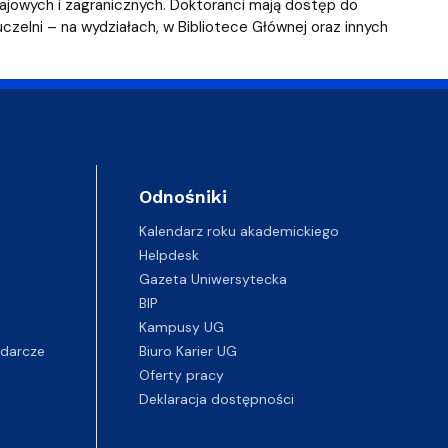
ablony
entów
Centrum Wsparcia Psychologicznego UG
ajowych i zagranicznych. Doktoranci mają dostęp do
czelni – na wydziałach, w Bibliotece Głównej oraz innych
Odnośniki
Kalendarz roku akademickiego
Helpdesk
Gazeta Uniwersytecka
BIP
Kampusy UG
darcze
Biuro Karier UG
Oferty pracy
Deklaracja dostępności