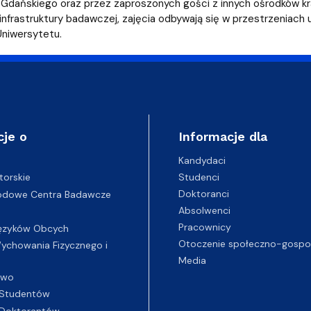
iz i Ekspertyz
Materiały promocyjne i sz
Oprogramowanie dla stud
Gdańskiego oraz przez zaproszonych gości z innych ośrodków kr
nfrastruktury badawczej, zajęcia odbywają się w przestrzeniach u
Uniwersytetu.
cje o
Informacje dla
Kandydaci
Studenci
torskie
Doktoranci
odowe Centra Badawcze
Absolwenci
Pracownicy
ęzyków Obcych
Otoczenie społeczno-gospo
chowania Fizycznego i
Media
two
Studentów
Doktorantów