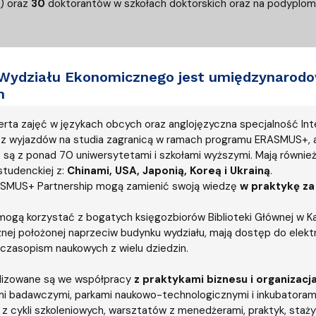
m) oraz
30
doktorantów w szkołach doktorskich oraz na podyplom
Wydziału Ekonomicznego jest umiędzynarodow
m
erta zajęć w językach obcych oraz anglojęzyczna specjalność In
 z wyjazdów na studia zagranicą w ramach programu ERASMUS+, 
 są z ponad 70 uniwersytetami i szkołami wyższymi. Mają również
studenckiej z:
Chinami, USA, Japonią, Koreą i Ukrainą
.
ASMUS+ Partnership mogą zamienić swoją wiedzę
w
praktykę za
mogą korzystać z bogatych księgozbiorów Biblioteki Głównej w Ka
nej położonej naprzeciw budynku wydziału, mają dostęp do elek
 czasopism naukowych z wielu dziedzin.
alizowane są we współpracy
z praktykami biznesu i organizacj
mi badawczymi, parkami naukowo-technologicznymi i inkubatorami
 z cykli szkoleniowych, warsztatów z menedżerami, praktyk, staży 