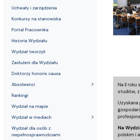
Uchwały i zarządzenia
Kursy i szkolenia
Wsparcie badań naukowych
Zasady dyplomowania na WE UG
Uczelnie partnerskie Erasmus+
Absolwenci
Centrum Anal
Uchwały i zarządzenia
Konkursy na stanowiska
Portal Pracownika
Historia Wydziału
Wydział tworzyli
Zasłużeni dla Wydziału
Doktorzy honoris causa
Absolwenci
Na II roku
studiów, 
Rankingi
Uzyskana 
Wydział na mapie
gospodarc
profesjon
Wydział w mediach
Na Wydzi
Wydział dla osób z
polskim i 
niepełnosprawnościami