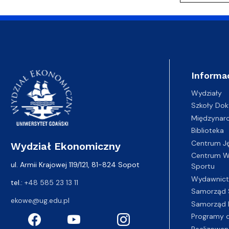
Informa
Wydziały
Szkoły Dok
Międzynar
Biblioteka
Centrum J
Wydział Ekonomiczny
Centrum Wy
ul. Armii Krajowej 119/121, 81-824 Sopot
Sportu
Wydawnic
tel.:
+48 585 23 13 11
Samorząd 
ekowe@ug.edu.pl
Samorząd 
Programy d
Realizowan