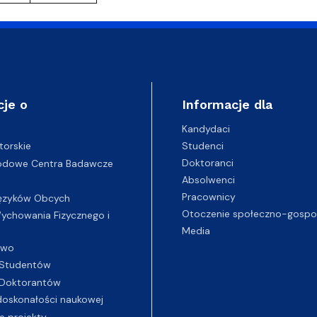
cje o
Informacje dla
Kandydaci
Studenci
torskie
Doktoranci
odowe Centra Badawcze
Absolwenci
Pracownicy
ęzyków Obcych
Otoczenie społeczno-gospo
chowania Fizycznego i
Media
two
Studentów
Doktorantów
oskonałości naukowej
e projekty