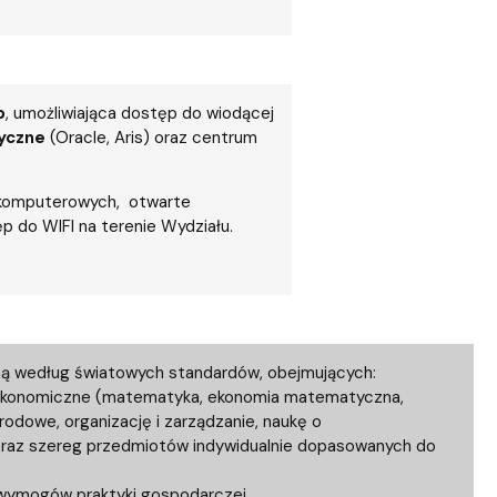
b
, umożliwiająca dostęp do wiodącej
tyczne
(Oracle, Aris) oraz centrum
 komputerowych, otwarte
 do WIFI na terenie Wydziału.
ną według światowych standardów, obejmujących:
 ekonomiczne (matematyka, ekonomia matematyczna,
rodowe, organizację i zarządzanie, naukę o
 oraz szereg przedmiotów indywidualnie dopasowanych do
 wymogów praktyki gospodarczej.