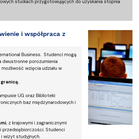
owych studiach przygotowujących do uzyskania stopnia
ienie i współpraca z
ternational Business. Studenci mogą
a dwustronne porozumienia
 możliwość wzięcia udziału w
 granicą.
mpusie UG oraz Biblioteki
tronicznych baz międzynarodowych i
ami
, z krajowymi i zagranicznymi
 przedsiębiorczości. Studenci
i wizyt studyjnych.