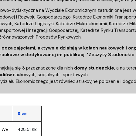
kowo-dydaktyczna na Wydziale Ekonomicznym zatrudniona jest w
odowej i Rozwoju Gospodarczego, Katedrze Ekonomiki Transportu,
owych, Katedrze Logistyki, Katedrze Makroekonomii, Katedrze Mik
Transportowej i Integracji Gospodarczej, Katedrze Rynku Transpor
 Zrównoważonych Procesów Rynkowych.
 poza zajęciami, aktywnie działają w kołach naukowych i o
 naukowe w dedykowanej im publikacji "Zeszyty Studenckie
najdują się 3 przeznaczone dla nich
domy studenckie
, a na ter
ndiów
naukowych, socjalnych i sportowych.
działu Ekonomicznego jest również atrakcyjne położenie i dogod
Size
a WE
428.51 KB