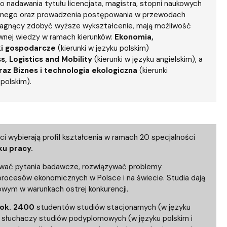
ablony
entów
Centrum Wsparcia Psychologicznego UG
o nadawania tytułu licencjata, magistra, stopni naukowych
owanego oraz prowadzenia postępowania w przewodach
pragnący zdobyć wyższe wykształcenie, mają możliwość
ownej wiedzy w ramach kierunków:
Ekonomia,
i gospodarcze
(kierunki w języku polskim)
s, Logistics and Mobility
(kierunki w języku angielskim), a
az Biznes i technologia ekologiczna
(kierunki
 polskim).
nci wybierają profil kształcenia w ramach 20 specjalności
ku pracy.
łować pytania badawcze, rozwiązywać problemy
rocesów ekonomicznych w Polsce i na świecie. Studia dają
owym w warunkach ostrej konkurencji.
 ok. 2400
studentów studiów stacjonarnych (w języku
słuchaczy studiów podyplomowych (w języku polskim i