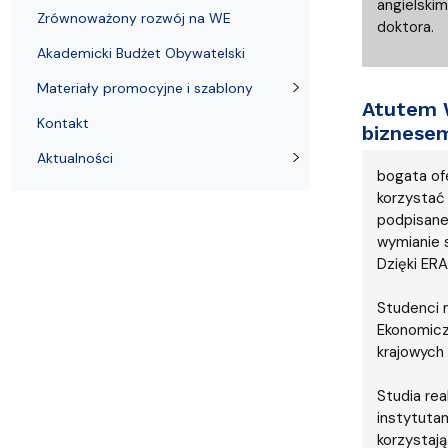
angielski
Zrównoważony rozwój na WE
doktora.
Akademicki Budżet Obywatelski
Materiały promocyjne i szablony
Atutem 
Kontakt
biznese
Aktualności
bogata of
korzystać
podpisane
wymianie 
Dzięki ER
Studenci 
Ekonomicz
krajowych
Studia re
instytuta
korzystają