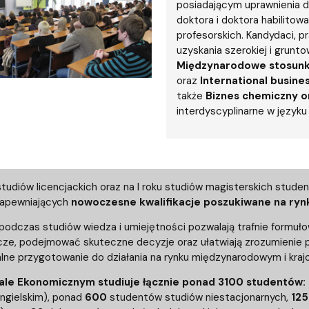
iz i Ekspertyz
Materiały promocyjne i sz
Oprogramowanie dla stud
posiadającym uprawnienia d
doktora i doktora habilit
profesorskich. Kandydaci, 
uzyskania szerokiej i grunt
Międzynarodowe stosunk
oraz
International busines
także
Biznes chemiczny or
interdyscyplinarne w języku
 studiów licencjackich oraz na I roku studiów magisterskich stude
zapewniających
nowoczesne kwalifikacje poszukiwane na ryn
podczas studiów wiedza i umiejętności pozwalają trafnie formu
ze, podejmować skuteczne decyzje oraz ułatwiają zrozumienie p
alne przygotowanie do działania na rynku międzynarodowym i kraj
ale Ekonomicznym studiuje łącznie ponad 3100 studentów:
angielskim), ponad
600
studentów studiów niestacjonarnych,
125