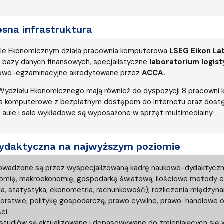
sna infrastruktura
le Ekonomicznym działa pracownia komputerowa
LSEG Eikon La
e bazy danych finansowych, specjalistyczne
laboratorium logis
owo-egzaminacyjne akredytowane przez
ACCA.
Wydziału Ekonomicznego mają również do dyspozycji 8 pracowni
a komputerowe z bezpłatnym dostępem do Internetu oraz dostęp
 aule i sale wykładowe są wyposażone w sprzęt multimedialny.
dydaktyczna na najwyższym poziomie
rowadzone są przez wyspecjalizowaną kadrę naukowo-dydaktycz
omię, makroekonomię, gospodarkę światową, ilościowe metody
a, statystyka, ekonometria, rachunkowość), rozliczenia międzyna
iorstwie, politykę gospodarczą, prawo cywilne, prawo handlowe
ci.
studiów są aktualizowane i dopasowywane do zmieniających się