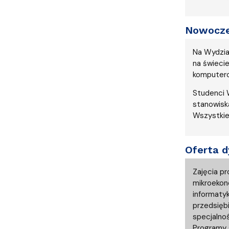
Nowocze
Na Wydzia
na świeci
komputer
Studenci 
stanowisk
Wszystkie
Oferta 
Zajęcia p
mikroekon
informatyk
przedsięb
specjalnoś
Programy 