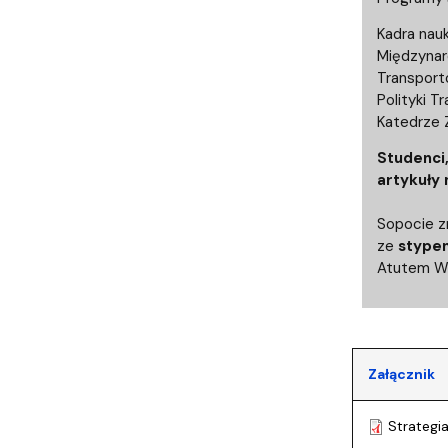
Kadra nau
Międzynar
Transport
Polityki 
Katedrze
Studenci,
artykuły
Sopocie z
ze
stype
Atutem Wy
Załącznik
Strategi