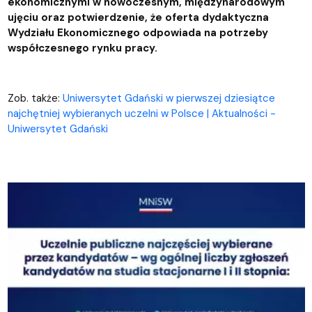
ekonomicznymi w nowoczesnym, międzynarodowym
ujęciu oraz potwierdzenie, że oferta dydaktyczna
Wydziału Ekonomicznego odpowiada na potrzeby
współczesnego rynku pracy.
Zob. także:
Uniwersytet Gdański w pierwszej dziesiątce
najchętniej wybieranych uczelni w Polsce | Aktualności -
Uniwersytet Gdański