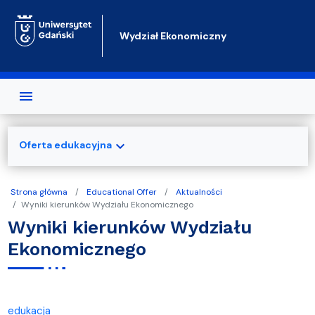
Przejdź do treści
Wydział Ekonomiczny
expand_more
Oferta edukacyjna
Strona główna
Educational Offer
Aktualności
Wyniki kierunków Wydziału Ekonomicznego
Wyniki kierunków Wydziału
Ekonomicznego
edukacja