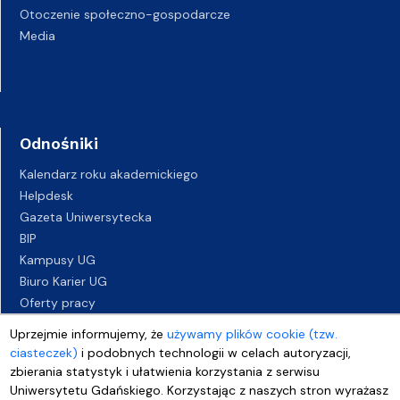
Otoczenie społeczno-gospodarcze
Media
Odnośniki
Kalendarz roku akademickiego
Helpdesk
Gazeta Uniwersytecka
BIP
Kampusy UG
Biuro Karier UG
Oferty pracy
Deklaracja dostępności
Uprzejmie informujemy, że
używamy plików cookie (tzw.
ciasteczek)
i podobnych technologii w celach autoryzacji,
zbierania statystyk i ułatwienia korzystania z serwisu
Uniwersytetu Gdańskiego. Korzystając z naszych stron wyrażasz