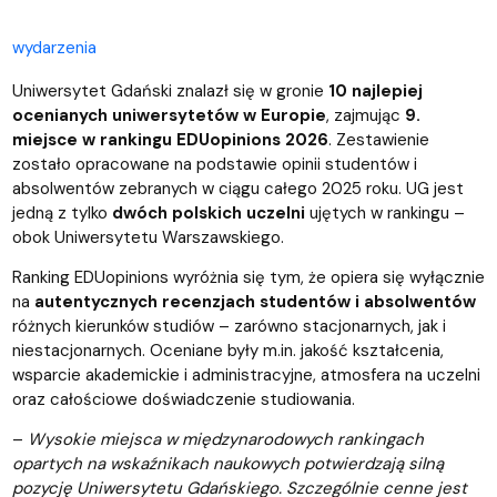
wydarzenia
Uniwersytet Gdański znalazł się w gronie
10 najlepiej
ocenianych uniwersytetów w Europie
, zajmując
9.
miejsce w rankingu EDUopinions 2026
. Zestawienie
zostało opracowane na podstawie opinii studentów i
absolwentów zebranych w ciągu całego 2025 roku. UG jest
jedną z tylko
dwóch polskich uczelni
ujętych w rankingu –
obok Uniwersytetu Warszawskiego.
Ranking EDUopinions wyróżnia się tym, że opiera się wyłącznie
na
autentycznych recenzjach studentów i absolwentów
różnych kierunków studiów – zarówno stacjonarnych, jak i
niestacjonarnych. Oceniane były m.in. jakość kształcenia,
wsparcie akademickie i administracyjne, atmosfera na uczelni
oraz całościowe doświadczenie studiowania.
–
Wysokie miejsca w międzynarodowych rankingach
opartych na wskaźnikach naukowych potwierdzają silną
pozycję Uniwersytetu Gdańskiego. Szczególnie cenne jest