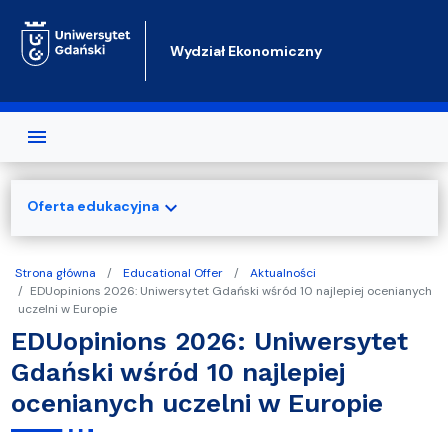
Przejdź do treści
Wydział Ekonomiczny
expand_more
Oferta edukacyjna
Strona główna
Educational Offer
Aktualności
EDUopinions 2026: Uniwersytet Gdański wśród 10 najlepiej ocenianych
uczelni w Europie
EDUopinions 2026: Uniwersytet
Gdański wśród 10 najlepiej
ocenianych uczelni w Europie