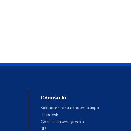
Odnośniki
Kalendarz roku akademickiego
Helpdesk
Gazeta Uniwersytecka
BIP