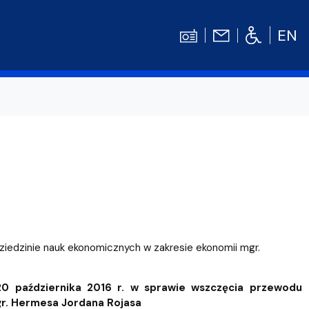
EN
Kontakt
Niezbędnik Studenta
Aktualności
Gala Absolwentów
Konkursy prac dyplomowych
nosprawnościami
Biblioteka UG
ziedzinie nauk ekonomicznych w zakresie ekonomii mgr.
WE
Centrum Języków Obcych UG
lski
 studenckie
Centrum Wychowania Fizycznego i Sport
0 października 2016 r. w sprawie wszczęcia przewodu
gr. Hermesa Jordana Rojasa