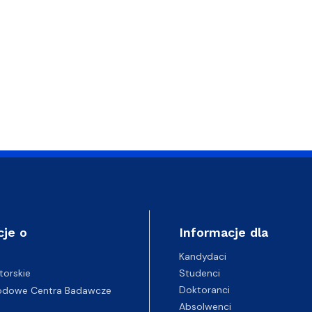
cje o
Informacje dla
Kandydaci
Studenci
torskie
Doktoranci
odowe Centra Badawcze
Absolwenci