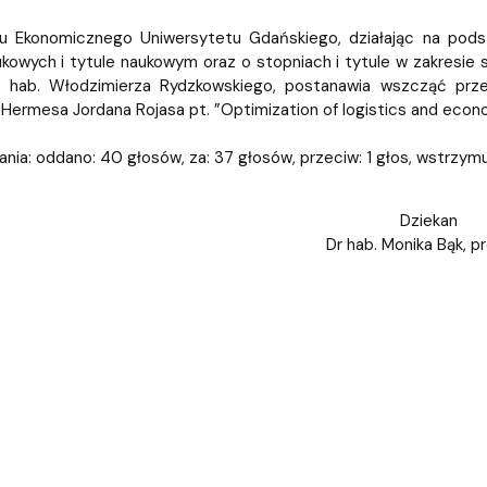
iz i Ekspertyz
Materiały promocyjne i sz
Oprogramowanie dla stud
u Ekonomicznego Uniwersytetu Gdańskiego, działając na podst
owych i tytule naukowym oraz o stopniach i tytule w zakresie sztu
 dr hab. Włodzimierza Rydzkowskiego, postanawia wszcząć pr
 Hermesa Jordana Rojasa pt. ”Optimization of logistics and econo
nia: oddano: 40 głosów, za: 37 głosów, przeciw: 1 głos, wstrzymuj
Dziekan
Dr hab. Monika Bąk, p