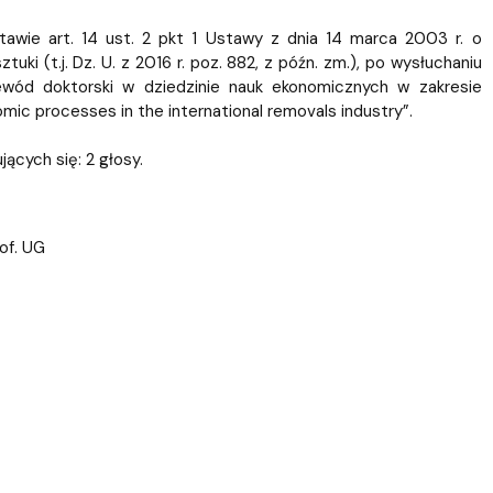
ablony
entów
Centrum Wsparcia Psychologicznego UG
awie art. 14 ust. 2 pkt 1 Ustawy z dnia 14 marca 2003 r. o
ki (t.j. Dz. U. z 2016 r. poz. 882, z późn. zm.), po wysłuchaniu
zewód doktorski w dziedzinie nauk ekonomicznych w zakresie
mic processes in the international removals industry”.
ących się: 2 głosy.
rof. UG