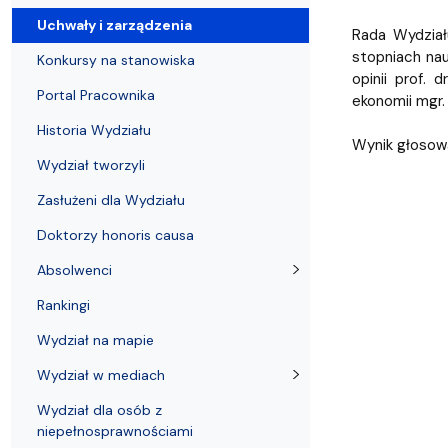
Uchwały i zarządzenia
Kursy i szkolenia
Wsparcie badań naukowych
Zasady dyplomowania na WE UG
Sea EU
Absolwenci
Centrum Anal
Uchwały i zarządzenia
Rada Wydział
stopniach nauk
Konkursy na stanowiska
opinii prof.
Portal Pracownika
ekonomii mgr.
Historia Wydziału
Wynik głosowa
Wydział tworzyli
Zasłużeni dla Wydziału
Doktorzy honoris causa
Absolwenci
Rankingi
Wydział na mapie
Wydział w mediach
Wydział dla osób z
niepełnosprawnościami