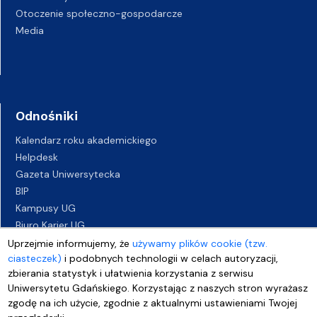
Otoczenie społeczno-gospodarcze
Media
Odnośniki
Kalendarz roku akademickiego
Helpdesk
Gazeta Uniwersytecka
BIP
Kampusy UG
Biuro Karier UG
Oferty pracy
Uprzejmie informujemy, że
używamy plików cookie (tzw.
ciasteczek)
i podobnych technologii w celach autoryzacji,
Deklaracja dostępności
zbierania statystyk i ułatwienia korzystania z serwisu
Uniwersytetu Gdańskiego. Korzystając z naszych stron wyrażasz
zgodę na ich użycie, zgodnie z aktualnymi ustawieniami Twojej