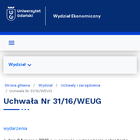
Przejdź do treści
Wydział Ekonomiczny
expand_more
Wydział
Strona główna
Wydział
Uchwały i zarządzenia
Uchwała Nr 31/16/WEUG
Uchwała Nr 31/16/WEUG
wydarzenia