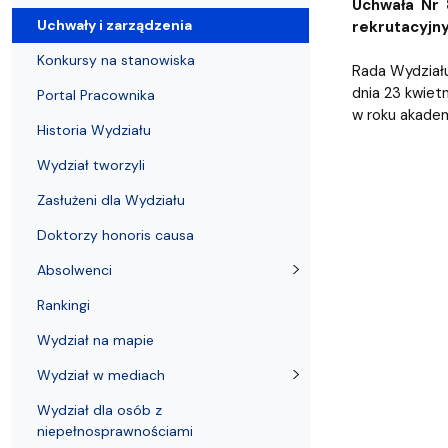
Uchwały i zarządzenia
Kursy i szkolenia
Wsparcie badań naukowych
Zasady dyplomowania na WE UG
Sea EU
Absolwenci
Centrum Anal
Uchwała Nr 
Uchwały i zarządzenia
rekrutacyjny
Konkursy na stanowiska
Rada Wydziału
dnia 23 kwiet
Portal Pracownika
w roku akadem
Historia Wydziału
Wydział tworzyli
Zasłużeni dla Wydziału
Doktorzy honoris causa
Absolwenci
Rankingi
Wydział na mapie
Wydział w mediach
Wydział dla osób z
niepełnosprawnościami