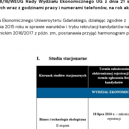
iz i Ekspertyz
Materiały promocyjne i sz
Oprogramowanie dla stud
8/16/WEUG Rady Wydziału Ekonomicznego UG z dnia 21 st
ch wraz z godzinami pracy i numerami telefonów, na rok a
 Ekonomicznego Uniwersytetu Gdańskiego, działając zgodnie z §
nia 2015 roku w sprawie warunków i trybu rekrutacji kandydatów n
ickim 2016/2017 z późn. zm., postanawia przyjąć harmonogram pra