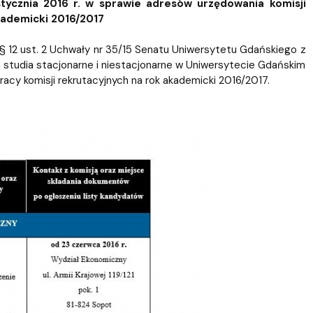
ablony
entów
Centrum Wsparcia Psychologicznego UG
ycznia 2016 r. w sprawie adresów urzędowania komisji
kademicki 2016/2017
 12 ust. 2 Uchwały nr 35/15 Senatu Uniwersytetu Gdańskiego z
a studia stacjonarne i niestacjonarne w Uniwersytecie Gdańskim
cy komisji rekrutacyjnych na rok akademicki 2016/2017.