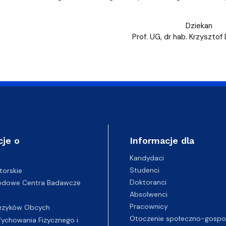
Dziekan
Prof. UG, dr hab. Krzysztof
cje o
Informacje dla
Kandydaci
Studenci
torskie
Doktoranci
odowe Centra Badawcze
Absolwenci
Pracownicy
ęzyków Obcych
Otoczenie społeczno-gospo
chowania Fizycznego i