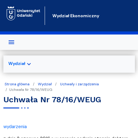
Przejdź do treści
Wydział Ekonomiczny
expand_more
Wydział
Strona główna
Wydział
Uchwały i zarządzenia
Uchwała Nr 78/16/WEUG
Uchwała Nr 78/16/WEUG
wydarzenia