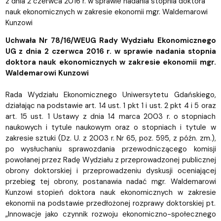
z dnia 2 czerwca 2016 r. w sprawie nadania stopnia doktora
nauk ekonomicznych w zakresie ekonomii mgr. Waldemarowi
Kunzowi
Uchwała Nr 78/16/WEUG Rady Wydziału Ekonomicznego
UG z dnia 2 czerwca 2016 r. w sprawie nadania stopnia
doktora nauk ekonomicznych w zakresie ekonomii mgr.
Waldemarowi Kunzowi
Rada Wydziału Ekonomicznego Uniwersytetu Gdańskiego,
działając na podstawie art. 14 ust. 1 pkt 1 i ust. 2 pkt 4 i 5 oraz
art. 15 ust. 1 Ustawy z dnia 14 marca 2003 r. o stopniach
naukowych i tytule naukowym oraz o stopniach i tytule w
zakresie sztuki (Dz. U. z 2003 r. Nr 65, poz. 595, z późn. zm.),
po wysłuchaniu sprawozdania przewodniczącego komisji
powołanej przez Radę Wydziału z przeprowadzonej publicznej
obrony doktorskiej i przeprowadzeniu dyskusji oceniającej
przebieg tej obrony, postanawia nadać mgr. Waldemarowi
Kunzowi stopień doktora nauk ekonomicznych w zakresie
ekonomii na podstawie przedłożonej rozprawy doktorskiej pt.
„Innowacje jako czynnik rozwoju ekonomiczno-społecznego