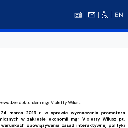
EN
Kontakt
Niezbędnik Studenta
Aktualności
Gala Absolwentów
Konkursy prac dyplomowych
nosprawnościami
Biblioteka UG
zewodzie doktorskim mgr Violetty Wilusz
WE
Centrum Języków Obcych UG
 24 marca 2016 r. w sprawie wyznaczenia promotora
lski
 studenckie
Centrum Wychowania Fizycznego i Sport
cznych w zakresie ekonomii mgr Violetty Wilusz pt.
arunkach obowiązywania zasad interaktywnej polityki