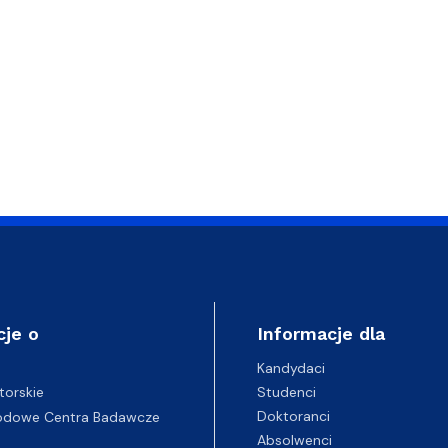
cje o
Informacje dla
Kandydaci
Studenci
torskie
Doktoranci
odowe Centra Badawcze
Absolwenci