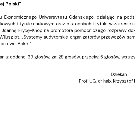
iz i Ekspertyz
Materiały promocyjne i sz
Oprogramowanie dla stud
j Polski”
u Ekonomicznego Uniwersytetu Gdańskiego, działając na podst
kowych i tytule naukowym oraz o stopniach i tytule w zakresie szt
 Joannę Frycę-Knop na promotora pomocniczego rozprawy dokto
 Wilusz pt. „Systemy audytorskie organizatorów przewozów s
portowej Polski”.
nia: oddano: 39 głosów, za: 28 głosów, przeciw: 6 głosów, wstrz
Dziekan
Prof. UG, dr hab. Krzysztof