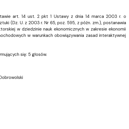
ablony
entów
Centrum Wsparcia Psychologicznego UG
awie art. 14 ust. 2 pkt 1 Ustawy z dnia 14 marca 2003 r. o
uki (Dz. U. z 2003 r. Nr 65, poz. 595, z późn. zm.), postanawia
rskiej w dziedzinie nauk ekonomicznych w zakresie ekonomii
amochodowych w warunkach obowiązywania zasad interaktywnej
ymujących się: 5 głosów.
 Dobrowolski