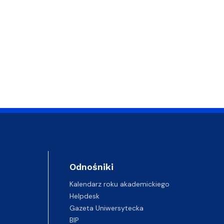
Odnośniki
Kalendarz roku akademickiego
Helpdesk
Gazeta Uniwersytecka
BIP