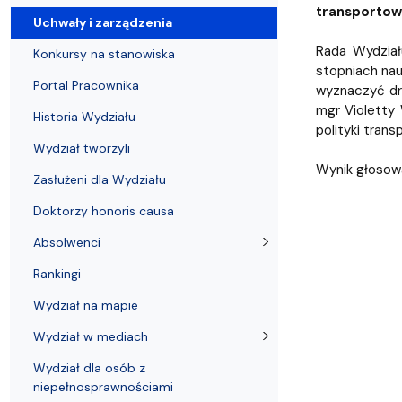
Uchwały i zarządzenia
Kursy i szkolenia
Wsparcie badań naukowych
Zasady dyplomowania na WE UG
Uczelnie partnerskie Erasmus+
Absolwenci
Centrum Anal
transportowe
Uchwały i zarządzenia
Rada Wydział
Konkursy na stanowiska
stopniach nau
Portal Pracownika
wyznaczyć dr
mgr Violetty
Historia Wydziału
polityki trans
Wydział tworzyli
Wynik głosowa
Zasłużeni dla Wydziału
Doktorzy honoris causa
Absolwenci
Rankingi
Wydział na mapie
Wydział w mediach
Wydział dla osób z
niepełnosprawnościami