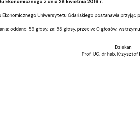
iz i Ekspertyz
Materiały promocyjne i sz
Oprogramowanie dla stud
u Ekonomicznego z dnia 28 kwietnia 2016 r.
 Ekonomicznego Uniwersytetu Gdańskiego postanawia przyjąć pro
nia: oddano: 53 głosy, za: 53 głosy, przeciw: 0 głosów, wstrzymu
Dziekan
Prof. UG, dr hab. Krzysztof