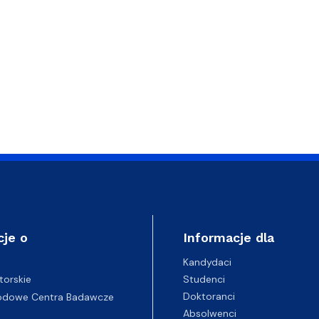
cje o
Informacje dla
Kandydaci
Studenci
torskie
Doktoranci
odowe Centra Badawcze
Absolwenci