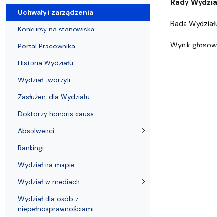
Uchwały i zarządzenia
Kursy i szkolenia
Wsparcie badań naukowych
Zasady dyplomowania na WE UG
Sea EU
Absolwenci
Centrum Anal
Rady Wydział
Uchwały i zarządzenia
Rada Wydziału
Konkursy na stanowiska
Wynik głosowa
Portal Pracownika
Historia Wydziału
Wydział tworzyli
Zasłużeni dla Wydziału
Doktorzy honoris causa
Absolwenci
Rankingi
Wydział na mapie
Wydział w mediach
Wydział dla osób z
niepełnosprawnościami