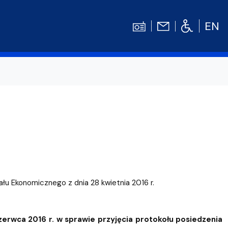
EN
Kontakt
Niezbędnik Studenta
Aktualności
Gala Absolwentów
Konkursy prac dyplomowych
nosprawnościami
Biblioteka UG
ału Ekonomicznego z dnia 28 kwietnia 2016 r.
WE
Centrum Języków Obcych UG
lski
 studenckie
Centrum Wychowania Fizycznego i Sport
erwca 2016 r. w sprawie przyjęcia protokołu posiedzenia