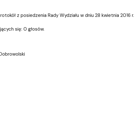
ablony
entów
Centrum Wsparcia Psychologicznego UG
tokół z posiedzenia Rady Wydziału w dniu 28 kwietnia 2016 r.
jących się: 0 głosów.
 Dobrowolski