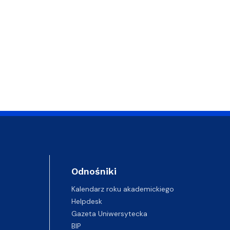
Odnośniki
Kalendarz roku akademickiego
Helpdesk
Gazeta Uniwersytecka
BIP