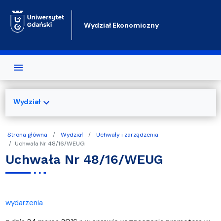
Przejdź do treści
Wydział Ekonomiczny
expand_more
Wydział
Strona główna
Wydział
Uchwały i zarządzenia
Uchwała Nr 48/16/WEUG
Uchwała Nr 48/16/WEUG
wydarzenia