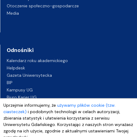
Otoczenie społeczno-gospodarcze
Media
Odnośniki
Kalendarz roku akademickiego
Helpdesk
Gazeta Uniwersytecka
BIP
Kampusy UG
Biuro Karier UG
Oferty pracy
Uprzejmie informujemy, że
używamy plików cookie (tzw.
ciasteczek)
i podobnych technologii w celach autoryzacji,
Deklaracja dostępności
zbierania statystyk i ułatwienia korzystania z serwisu
Uniwersytetu Gdańskiego. Korzystając z naszych stron wyrażasz
zgodę na ich użycie, zgodnie z aktualnymi ustawieniami Twojej