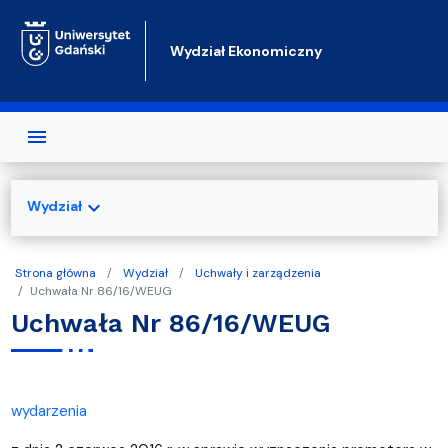
Przejdź do treści
Wydział Ekonomiczny
expand_more
Wydział
Strona główna
Wydział
Uchwały i zarządzenia
Uchwała Nr 86/16/WEUG
Uchwała Nr 86/16/WEUG
wydarzenia