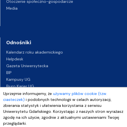
Otoczenie społeczno-gospodarcze
Media
Odnośniki
Kalendarz roku akademickiego
Helpdesk
Gazeta Uniwersytecka
BIP
Kampusy UG
Biuro Karier UG
Oferty pracy
Uprzejmie informujemy, że
używamy plików cookie (tzw.
ciasteczek)
i podobnych technologii w celach autoryzacji,
Deklaracja dostępności
zbierania statystyk i ułatwienia korzystania z serwisu
Uniwersytetu Gdańskiego. Korzystając z naszych stron wyrażasz
zgodę na ich użycie, zgodnie z aktualnymi ustawieniami Twojej
przeglądarki.