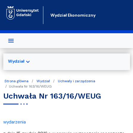
Przejdź do treści
Wydział Ekonomiczny
expand_more
Wydział
Strona główna
Wydział
Uchwały i zarządzenia
Uchwała Nr 163/16/WEUG
Uchwała Nr 163/16/WEUG
wydarzenia