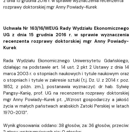
z dnia 15 grudnia 2016 r. w sprawie wyznaczenia recenzenta
rozprawy doktorskiej mgr Anny Powiady-Kurek
Uchwała Nr 163/16/WEUG Rady Wydziału Ekonomicznego
UG z dnia 15 grudnia 2016 r. w sprawie wyznaczenia
recenzenta rozprawy doktorskiej mgr Anny Powiady-
Kurek
Rada Wydziału Ekonomicznego Uniwersytetu Gdańskiego,
działając na podstawie art. 14 ust. 2 pkt 2 Ustawy z dnia 14
marca 2003 r. o stopniach naukowych i tytule naukowym oraz
o stopniach i tytule w zakresie sztuki (t.j. Dz. U. z 2014 r. poz.
1852, z późn. zm.), postanawia wyznaczyć dr hab. Sylwię
Pangsy-Kanię, prof. UG na recenzenta rozprawy doktorskiej
mgr Anny Powiady-Kurek pt. „Wzrost gospodarczy a jakość
życia w małych państwach arabskich Zatoki Perskiej w latach
1970-2013”.
Wynik głosowania: oddano: 38 głosów, za: 36 głosów, przeciw: