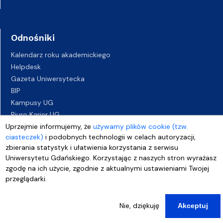
Odnośniki
Kalendarz roku akademickiego
Helpdesk
Gazeta Uniwersytecka
BIP
Kampusy UG
Biuro Karier UG
Uprzejmie informujemy, że
używamy plików cookie (tzw.
Oferty pracy
ciasteczek)
i podobnych technologii w celach autoryzacji,
Deklaracja dostępności
zbierania statystyk i ułatwienia korzystania z serwisu
Uniwersytetu Gdańskiego. Korzystając z naszych stron wyrażasz
zgodę na ich użycie, zgodnie z aktualnymi ustawieniami Twojej
przeglądarki.
Nie, dziękuję
Akceptuj