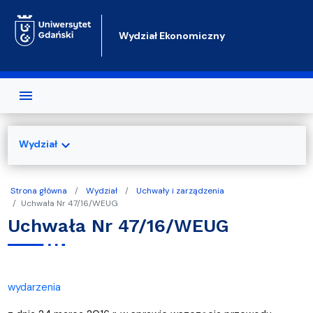
Przejdź do treści
Wydział Ekonomiczny
expand_more
Wydział
Strona główna
Wydział
Uchwały i zarządzenia
Uchwała Nr 47/16/WEUG
Uchwała Nr 47/16/WEUG
wydarzenia