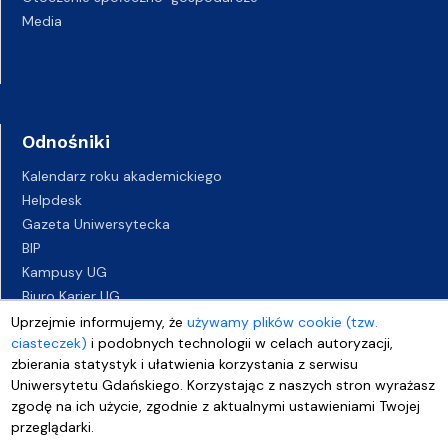
Media
Odnośniki
Kalendarz roku akademickiego
Helpdesk
Gazeta Uniwersytecka
BIP
Kampusy UG
Biuro Karier UG
Oferty pracy
Uprzejmie informujemy, że
używamy plików cookie (tzw.
ciasteczek)
i podobnych technologii w celach autoryzacji,
Deklaracja dostępności
zbierania statystyk i ułatwienia korzystania z serwisu
Uniwersytetu Gdańskiego. Korzystając z naszych stron wyrażasz
zgodę na ich użycie, zgodnie z aktualnymi ustawieniami Twojej
przeglądarki.