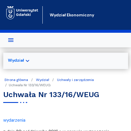
Przejdź do treści
Wydział Ekonomiczny
expand_more
Wydział
Strona główna
Wydział
Uchwały i zarządzenia
Uchwała Nr 133/16/WEUG
Uchwała Nr 133/16/WEUG
wydarzenia