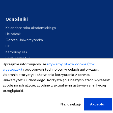
Odnośniki
Kalendarz roku akademickiego
Helpdesk
Gazeta Uniwersytecka
BIP
Kampusy UG
Biuro Karier UG
Uprzejmie informujemy, że
używamy plików cookie (tzw.
Oferty pracy
ciasteczek)
i podobnych technologii w celach autoryzacji,
Deklaracja dostępności
zbierania statystyk i ułatwienia korzystania z serwisu
Uniwersytetu Gdańskiego. Korzystając z naszych stron wyrażasz
zgodę na ich użycie, zgodnie z aktualnymi ustawieniami Twojej
przeglądarki.
Nie, dziękuję
Akceptuj