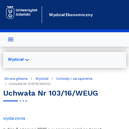
Przejdź do treści
Wydział Ekonomiczny
expand_more
Wydział
Strona główna
Wydział
Uchwały i zarządzenia
Uchwała Nr 103/16/WEUG
Uchwała Nr 103/16/WEUG
wydarzenia