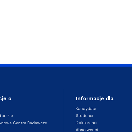
cje o
Informacje dla
Kandydaci
Studenci
torskie
Doktoranci
odowe Centra Badawcze
Absolwenci