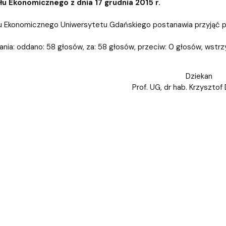
iz i Ekspertyz
Materiały promocyjne i sz
Oprogramowanie dla stud
u Ekonomicznego z dnia 17 grudnia 2015 r.
 Ekonomicznego Uniwersytetu Gdańskiego postanawia przyjąć prot
nia: oddano: 58 głosów, za: 58 głosów, przeciw: 0 głosów, wstrz
Dziekan
Prof. UG, dr hab. Krzysztof