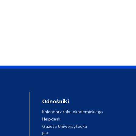
Odnośniki
Kalendarz roku akademickiego
Helpdesk
Gazeta Uniwersytecka
BIP