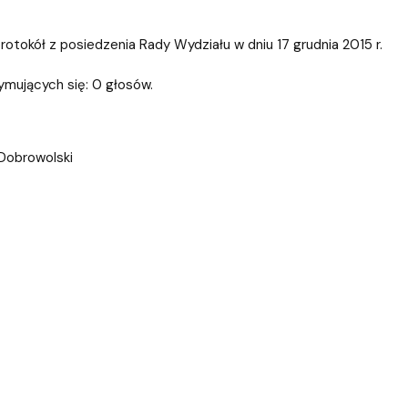
ablony
entów
Centrum Wsparcia Psychologicznego UG
okół z posiedzenia Rady Wydziału w dniu 17 grudnia 2015 r.
ymujących się: 0 głosów.
 Dobrowolski