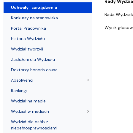
Uchwały i zarządzenia
Kursy i szkolenia
Wsparcie badań naukowych
Zasady dyplomowania na WE UG
Uczelnie partnerskie Erasmus+
Absolwenci
Centrum Anal
Rady Wydział
Uchwały i zarządzenia
Rada Wydziału
Konkursy na stanowiska
Wynik głosowa
Portal Pracownika
Historia Wydziału
Wydział tworzyli
Zasłużeni dla Wydziału
Doktorzy honoris causa
Absolwenci
Rankingi
Wydział na mapie
Wydział w mediach
Wydział dla osób z
niepełnosprawnościami