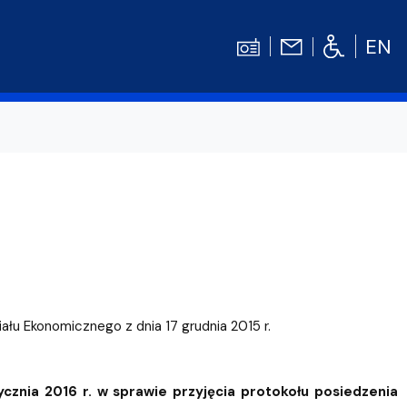
EN
Kontakt
Niezbędnik Studenta
Aktualności
Gala Absolwentów
Konkursy prac dyplomowych
nosprawnościami
Biblioteka UG
iału Ekonomicznego z dnia 17 grudnia 2015 r.
WE
Centrum Języków Obcych UG
lski
 studenckie
Centrum Wychowania Fizycznego i Sport
znia 2016 r. w sprawie przyjęcia protokołu posiedzenia