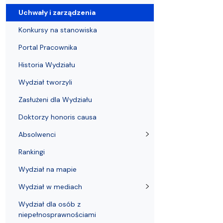
Uchwały i zarządzenia
Kursy i szkolenia
Wsparcie badań naukowych
Zasady dyplomowania na WE UG
Uczelnie partnerskie Erasmus+
Absolwenci
Centrum Anal
Uchwały i zarządzenia
Konkursy na stanowiska
Portal Pracownika
Historia Wydziału
Wydział tworzyli
Zasłużeni dla Wydziału
Doktorzy honoris causa
Absolwenci
Rankingi
Wydział na mapie
Wydział w mediach
Wydział dla osób z
niepełnosprawnościami