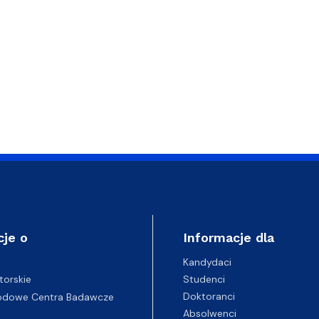
cje o
Informacje dla
Kandydaci
Studenci
torskie
Doktoranci
odowe Centra Badawcze
Absolwenci