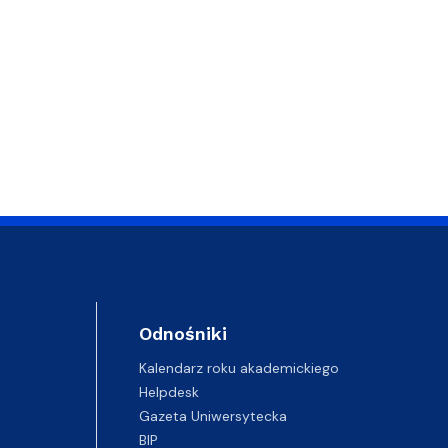
Odnośniki
Kalendarz roku akademickiego
Helpdesk
Gazeta Uniwersytecka
BIP