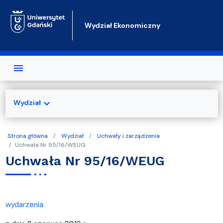
Przejdź do treści
Wydział Ekonomiczny
expand_more
Wydział
Strona główna
Wydział
Uchwały i zarządzenia
Uchwała Nr 95/16/WEUG
Uchwała Nr 95/16/WEUG
wydarzenia