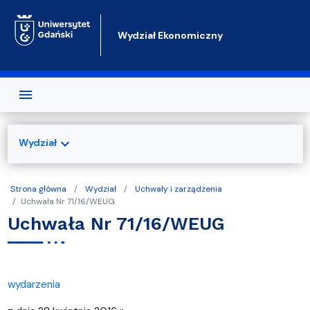
Przejdź do treści
Wydział Ekonomiczny
expand_more
Wydział
Strona główna
Wydział
Uchwały i zarządzenia
Uchwała Nr 71/16/WEUG
Uchwała Nr 71/16/WEUG
wydarzenia