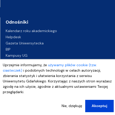
Odnośniki
Kalendarz roku akademickiego
Helpdesk
Gazeta Uniwersytecka
BIP
Kampusy UG
Biuro Karier UG
Uprzejmie informujemy, że
używamy plików cookie (tzw.
Oferty pracy
ciasteczek)
i podobnych technologii w celach autoryzacji,
Deklaracja dostępności
zbierania statystyk i ułatwienia korzystania z serwisu
Uniwersytetu Gdańskiego. Korzystając z naszych stron wyrażasz
zgodę na ich użycie, zgodnie z aktualnymi ustawieniami Twojej
przeglądarki.
Nie, dziękuję
Akceptuj