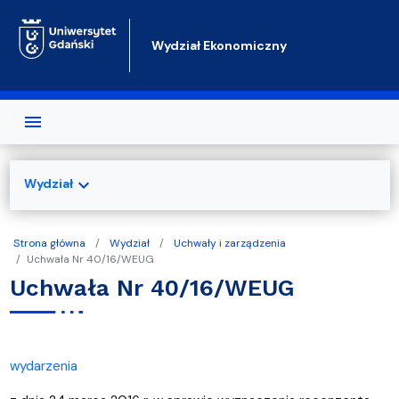
Przejdź do treści
Wydział Ekonomiczny
expand_more
Wydział
Strona główna
Wydział
Uchwały i zarządzenia
Uchwała Nr 40/16/WEUG
Uchwała Nr 40/16/WEUG
wydarzenia