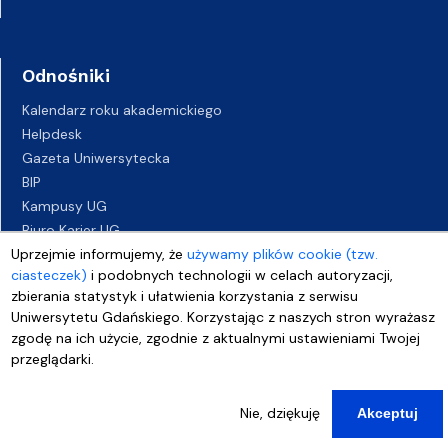
Odnośniki
Kalendarz roku akademickiego
Helpdesk
Gazeta Uniwersytecka
BIP
Kampusy UG
Biuro Karier UG
Uprzejmie informujemy, że
używamy plików cookie (tzw.
Oferty pracy
ciasteczek)
i podobnych technologii w celach autoryzacji,
Deklaracja dostępności
zbierania statystyk i ułatwienia korzystania z serwisu
Uniwersytetu Gdańskiego. Korzystając z naszych stron wyrażasz
zgodę na ich użycie, zgodnie z aktualnymi ustawieniami Twojej
przeglądarki.
Nie, dziękuję
Akceptuj