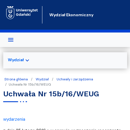
Przejdź do treści
Wydział Ekonomiczny
expand_more
Wydział
Strona główna
Wydział
Uchwały i zarządzenia
Uchwała Nr 15b/16/WEUG
Uchwała Nr 15b/16/WEUG
wydarzenia