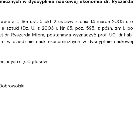
ablony
entów
Centrum Wsparcia Psychologicznego UG
omicznych w dyscyplinie naukowej ekonomia dr. Ryszarda
wie art. 18a ust. 5 pkt 2 ustawy z dnia 14 marca 2003 r. o
e sztuki (Dz. U. z 2003 r. Nr 65, poz. 595, z późn. zm.), po
j dr. Ryszarda Milera, postanawia wyznaczyć prof. UG, dr hab.
jnym w dziedzinie nauk ekonomicznych w dyscyplinie naukowej
mujących się: 0 głosów.
 Dobrowolski