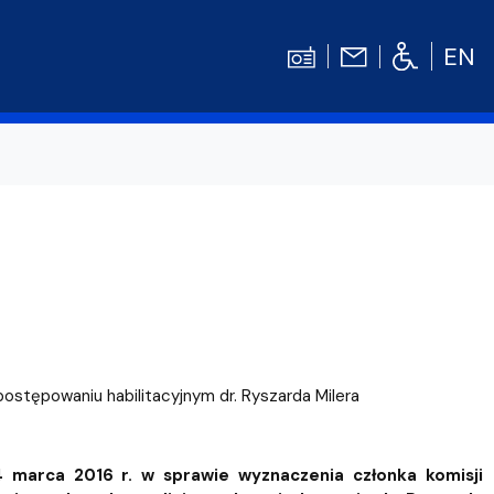
EN
Kontakt
Niezbędnik Studenta
Aktualności
Gala Absolwentów
Konkursy prac dyplomowych
nosprawnościami
Biblioteka UG
 postępowaniu habilitacyjnym dr. Ryszarda Milera
WE
Centrum Języków Obcych UG
lski
 studenckie
Centrum Wychowania Fizycznego i Sport
marca 2016 r. w sprawie wyznaczenia członka komisji