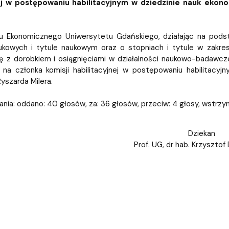
iz i Ekspertyz
Materiały promocyjne i sz
Oprogramowanie dla stud
nej w postępowaniu habilitacyjnym w dziedzinie nauk ekon
u Ekonomicznego Uniwersytetu Gdańskiego, działając na podsta
kowych i tytule naukowym oraz o stopniach i tytule w zakresi
ę z dorobkiem i osiągnięciami w działalności naukowo-badawcze
 na członka komisji habilitacyjnej w postępowaniu habilitacy
yszarda Milera.
nia: oddano: 40 głosów, za: 36 głosów, przeciw: 4 głosy, wstrzy
Dziekan
Prof. UG, dr hab. Krzysztof