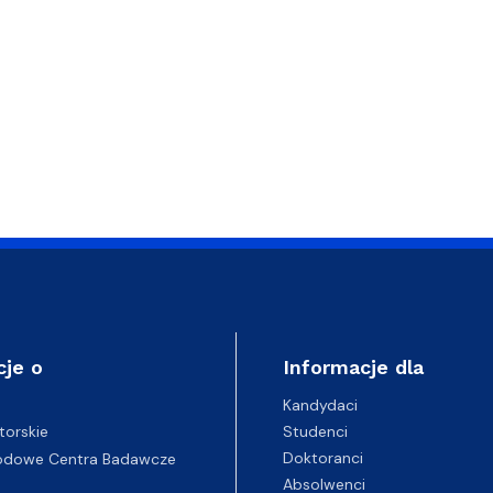
cje o
Informacje dla
Kandydaci
Studenci
torskie
Doktoranci
odowe Centra Badawcze
Absolwenci