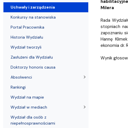
Uchwały i zarządzenia
Kursy i szkolenia
Wsparcie badań naukowych
Zasady dyplomowania na WE UG
Uczelnie partnerskie Erasmus+
Absolwenci
Centrum Anal
habilitacyj
Uchwały i zarządzenia
Milera
Konkursy na stanowiska
Rada Wydział
stopniach nau
Portal Pracownika
zapoznaniu si
Historia Wydziału
Hannę Klimek
ekonomia dr. R
Wydział tworzyli
Zasłużeni dla Wydziału
Wynik głosowa
Doktorzy honoris causa
Absolwenci
Rankingi
Wydział na mapie
Wydział w mediach
Wydział dla osób z
niepełnosprawnościami