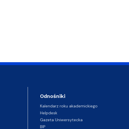
Odnośniki
Kalendarz roku akademickiego
Helpdesk
Gazeta Uniwersytecka
BIP