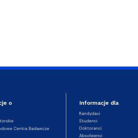
cje o
Informacje dla
Kandydaci
Studenci
torskie
Doktoranci
odowe Centra Badawcze
Absolwenci