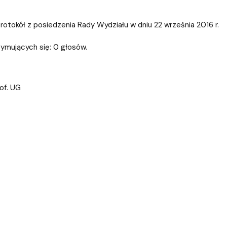
ablony
entów
Centrum Wsparcia Psychologicznego UG
tokół z posiedzenia Rady Wydziału w dniu 22 września 2016 r.
ymujących się: 0 głosów.
rof. UG