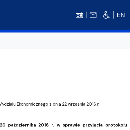
EN
Kontakt
Niezbędnik Studenta
Aktualności
Gala Absolwentów
Konkursy prac dyplomowych
nosprawnościami
Biblioteka UG
Wydziału Ekonomicznego z dnia 22 września 2016 r.
WE
Centrum Języków Obcych UG
lski
 studenckie
Centrum Wychowania Fizycznego i Sport
 października 2016 r. w sprawie przyjęcia protokołu