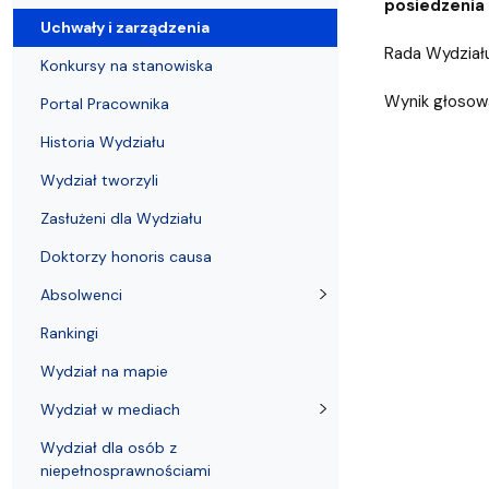
Uchwały i zarządzenia
Kursy i szkolenia
Wsparcie badań naukowych
Zasady dyplomowania na WE UG
Sea EU
Absolwenci
Centrum Anal
posiedzenia 
Uchwały i zarządzenia
Rada Wydziału
Konkursy na stanowiska
Wynik głosowa
Portal Pracownika
Historia Wydziału
Wydział tworzyli
Zasłużeni dla Wydziału
Doktorzy honoris causa
Absolwenci
Rankingi
Wydział na mapie
Wydział w mediach
Wydział dla osób z
niepełnosprawnościami