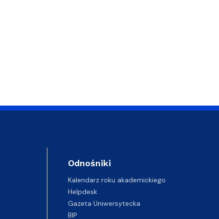
Odnośniki
Kalendarz roku akademickiego
Helpdesk
Gazeta Uniwersytecka
BIP