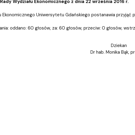
iz i Ekspertyz
Materiały promocyjne i sz
Oprogramowanie dla stud
Rady Wydziału Ekonomicznego z dnia 22 września 2016 r.
 Ekonomicznego Uniwersytetu Gdańskiego postanawia przyjąć pro
nia: oddano: 60 głosów, za: 60 głosów, przeciw: 0 głosów, wstrz
Dziekan
Dr hab. Monika Bąk, p