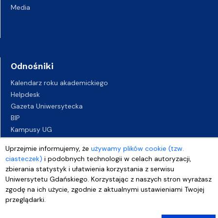
Media
Odnośniki
Kalendarz roku akademickiego
Helpdesk
Gazeta Uniwersytecka
BIP
Kampusy UG
Biuro Karier UG
Uprzejmie informujemy, że
używamy plików cookie (tzw.
Oferty pracy
ciasteczek)
i podobnych technologii w celach autoryzacji,
Deklaracja dostępności
zbierania statystyk i ułatwienia korzystania z serwisu
Uniwersytetu Gdańskiego. Korzystając z naszych stron wyrażasz
zgodę na ich użycie, zgodnie z aktualnymi ustawieniami Twojej
przeglądarki.