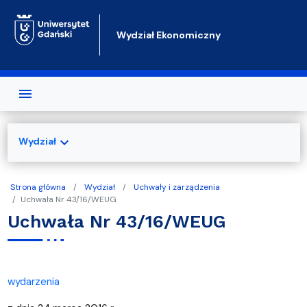
Przejdź do treści
Wydział Ekonomiczny
expand_more
Wydział
Strona główna
Wydział
Uchwały i zarządzenia
Uchwała Nr 43/16/WEUG
Uchwała Nr 43/16/WEUG
wydarzenia