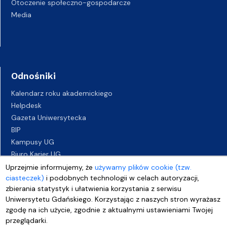
Otoczenie społeczno-gospodarcze
Media
Odnośniki
Kalendarz roku akademickiego
Helpdesk
Gazeta Uniwersytecka
BIP
Kampusy UG
Biuro Karier UG
Oferty pracy
Uprzejmie informujemy, że
używamy plików cookie (tzw.
ciasteczek)
i podobnych technologii w celach autoryzacji,
Deklaracja dostępności
zbierania statystyk i ułatwienia korzystania z serwisu
Uniwersytetu Gdańskiego. Korzystając z naszych stron wyrażasz
zgodę na ich użycie, zgodnie z aktualnymi ustawieniami Twojej
przeglądarki.