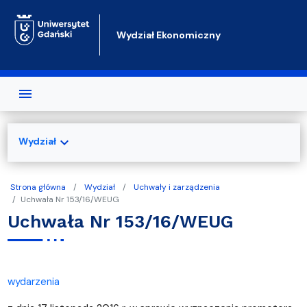
Przejdź do treści
Wydział Ekonomiczny
expand_more
Wydział
Strona główna
Wydział
Uchwały i zarządzenia
Uchwała Nr 153/16/WEUG
Uchwała Nr 153/16/WEUG
wydarzenia