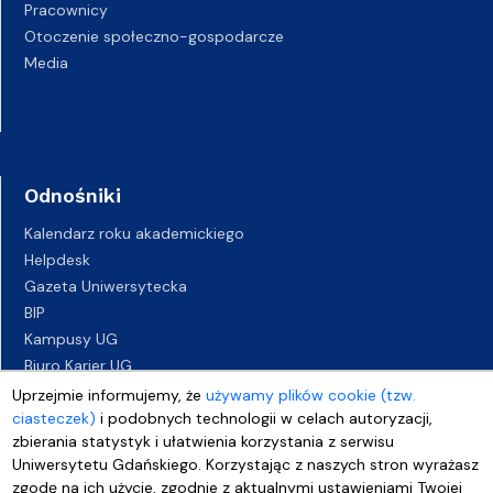
Pracownicy
Otoczenie społeczno-gospodarcze
Media
Odnośniki
Kalendarz roku akademickiego
Helpdesk
Gazeta Uniwersytecka
BIP
Kampusy UG
Biuro Karier UG
Oferty pracy
Uprzejmie informujemy, że
używamy plików cookie (tzw.
ciasteczek)
i podobnych technologii w celach autoryzacji,
Deklaracja dostępności
zbierania statystyk i ułatwienia korzystania z serwisu
Uniwersytetu Gdańskiego. Korzystając z naszych stron wyrażasz
zgodę na ich użycie, zgodnie z aktualnymi ustawieniami Twojej