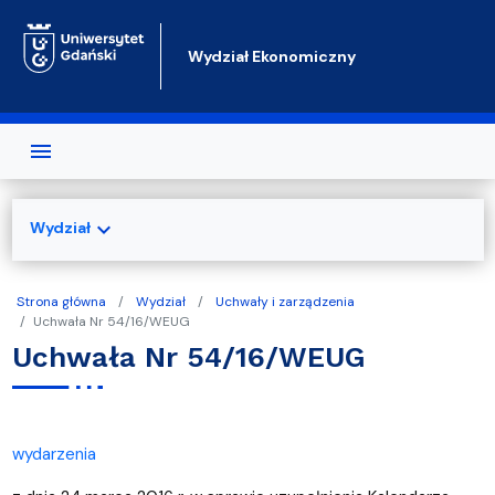
Przejdź do treści
Wydział Ekonomiczny
expand_more
Wydział
Strona główna
Wydział
Uchwały i zarządzenia
Uchwała Nr 54/16/WEUG
Uchwała Nr 54/16/WEUG
wydarzenia