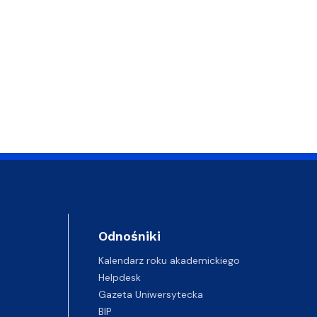
Odnośniki
Kalendarz roku akademickiego
Helpdesk
Gazeta Uniwersytecka
BIP