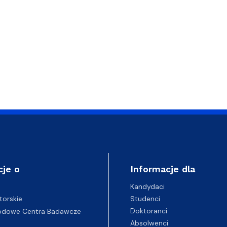
cje o
Informacje dla
Kandydaci
Studenci
torskie
Doktoranci
odowe Centra Badawcze
Absolwenci