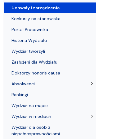
Uchwały i zarządzenia
Kursy i szkolenia
Wsparcie badań naukowych
Zasady dyplomowania na WE UG
Sea EU
Absolwenci
Centrum Anal
Uchwały i zarządzenia
Konkursy na stanowiska
Portal Pracownika
Historia Wydziału
Wydział tworzyli
Zasłużeni dla Wydziału
Doktorzy honoris causa
Absolwenci
Rankingi
Wydział na mapie
Wydział w mediach
Wydział dla osób z
niepełnosprawnościami