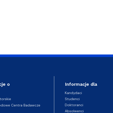
cje o
Informacje dla
Kandydaci
Studenci
torskie
Doktoranci
odowe Centra Badawcze
Absolwenci