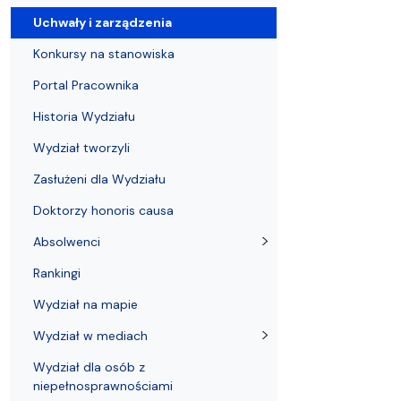
Uchwały i zarządzenia
Kursy i szkolenia
Wsparcie badań naukowych
Zasady dyplomowania na WE UG
Sea EU
Absolwenci
Centrum Anal
Uchwały i zarządzenia
Konkursy na stanowiska
Portal Pracownika
Historia Wydziału
Wydział tworzyli
Zasłużeni dla Wydziału
Doktorzy honoris causa
Absolwenci
Rankingi
Wydział na mapie
Wydział w mediach
Wydział dla osób z
niepełnosprawnościami