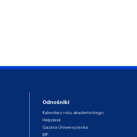
Odnośniki
Kalendarz roku akademickiego
Helpdesk
Gazeta Uniwersytecka
BIP