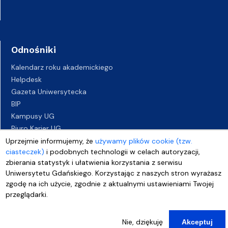
Odnośniki
Kalendarz roku akademickiego
Helpdesk
Gazeta Uniwersytecka
BIP
Kampusy UG
Biuro Karier UG
Oferty pracy
Uprzejmie informujemy, że
używamy plików cookie (tzw.
ciasteczek)
i podobnych technologii w celach autoryzacji,
Deklaracja dostępności
zbierania statystyk i ułatwienia korzystania z serwisu
Uniwersytetu Gdańskiego. Korzystając z naszych stron wyrażasz
zgodę na ich użycie, zgodnie z aktualnymi ustawieniami Twojej
przeglądarki.
Nie, dziękuję
Akceptuj