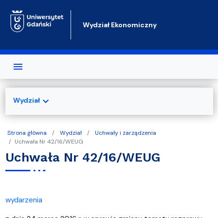
Przejdź do treści
Wydział Ekonomiczny
expand_more
Wydział
Strona główna
Wydział
Uchwały i zarządzenia
Uchwała Nr 42/16/WEUG
Uchwała Nr 42/16/WEUG
wydarzenia