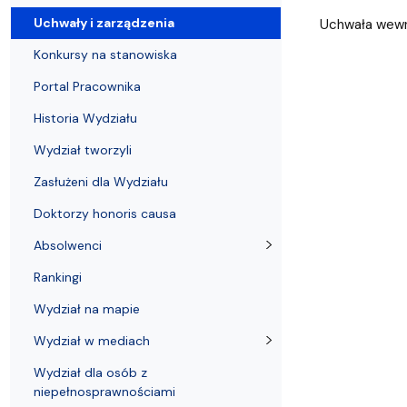
Uchwały i zarządzenia
Kursy i szkolenia
Wsparcie badań naukowych
Zasady dyplomowania na WE UG
Uczelnie partnerskie Erasmus+
Absolwenci
Centrum Anal
Uchwały i zarządzenia
Uchwała wew
Konkursy na stanowiska
Portal Pracownika
Historia Wydziału
Wydział tworzyli
Zasłużeni dla Wydziału
Doktorzy honoris causa
Absolwenci
Rankingi
Wydział na mapie
Wydział w mediach
Wydział dla osób z
niepełnosprawnościami