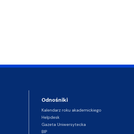
Odnośniki
Kalendarz roku akademickiego
Helpdesk
Gazeta Uniwersytecka
BIP