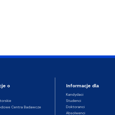
cje o
Informacje dla
Kandydaci
Studenci
torskie
Doktoranci
odowe Centra Badawcze
Absolwenci