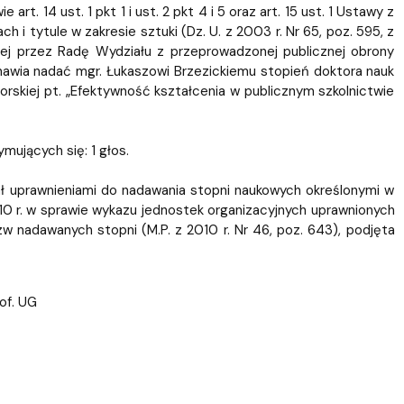
ablony
entów
Centrum Wsparcia Psychologicznego UG
. 14 ust. 1 pkt 1 i ust. 2 pkt 4 i 5 oraz art. 15 ust. 1 Ustawy z
 i tytule w zakresie sztuki (Dz. U. z 2003 r. Nr 65, poz. 595, z
ej przez Radę Wydziału z przeprowadzonej publicznej obrony
tanawia nadać mgr. Łukaszowi Brzezickiemu stopień doktora nauk
rskiej pt. „Efektywność kształcenia w publicznym szkolnictwie
mujących się: 1 głos.
iał uprawnieniami do nadawania stopni naukowych określonymi w
010 r. w sprawie wykazu jednostek organizacyjnych uprawnionych
w nadawanych stopni (M.P. z 2010 r. Nr 46, poz. 643), podjęta
rof. UG