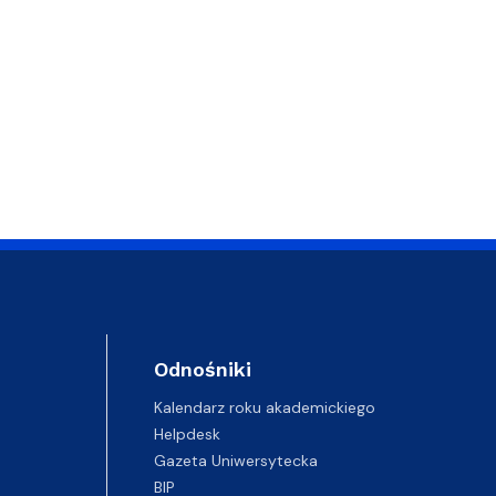
Odnośniki
Kalendarz roku akademickiego
Helpdesk
Gazeta Uniwersytecka
BIP