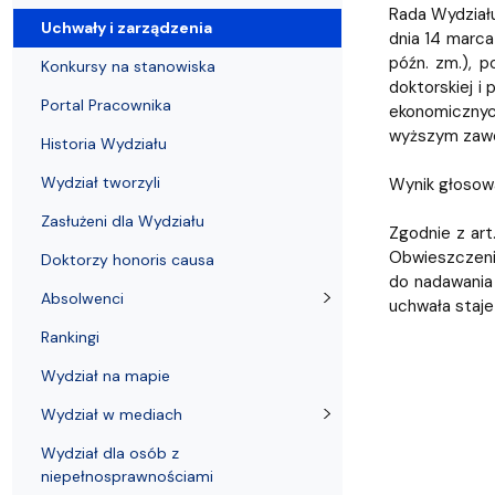
Uchwały i zarządzenia
Kursy i szkolenia
Wsparcie badań naukowych
Zasady dyplomowania na WE UG
Uczelnie partnerskie Erasmus+
Absolwenci
Centrum Anal
Rada Wydziału 
Uchwały i zarządzenia
dnia 14 marca
późn. zm.), 
Konkursy na stanowiska
doktorskiej i
Portal Pracownika
ekonomicznych
wyższym zawo
Historia Wydziału
Wydział tworzyli
Wynik głosowa
Zasłużeni dla Wydziału
Zgodnie z art
Obwieszczeniu
Doktorzy honoris causa
do nadawania 
Absolwenci
uchwała staje
Rankingi
Wydział na mapie
Wydział w mediach
Wydział dla osób z
niepełnosprawnościami