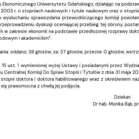
iz i Ekspertyz
Materiały promocyjne i sz
Oprogramowanie dla stud
Ekonomicznego Uniwersytetu Gdańskiego, działając na podstawie art
 2003 r. o stopniach naukowych i tytule naukowym oraz o stopniach
po wysłuchaniu sprawozdania przewodniczącego komisji powołan
 przeprowadzeniu dyskusji oceniającej przebieg tej obrony, pos
 w zakresie ekonomii na podstawie przedłożonej rozprawy dokto
dowym i akademickim”.
nia: oddano: 38 głosów, za: 37 głosów, przeciw: 0 głosów, wstrzy
. 15 ust. 1 wymienionej wyżej Ustawy i posiadanymi przez Wydz
 Centralnej Komisji Do Spraw Stopni i Tytułów z dnia 31 maja 2
stopni doktora i doktora habilitowanego wraz z określeniem naz
 się prawomocna z chwilą jej podjęcia.
Dziekan
Dr hab. Monika Bąk, p