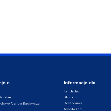
cje o
Informacje dla
Kandydaci
Studenci
torskie
Doktoranci
odowe Centra Badawcze
Absolwenci