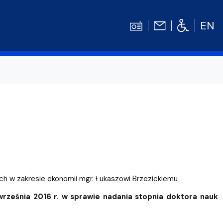
EN
Kontakt
Niezbędnik Studenta
Aktualności
Gala Absolwentów
Konkursy prac dyplomowych
nosprawnościami
Biblioteka UG
ych w zakresie ekonomii mgr. Łukaszowi Brzezickiemu
WE
Centrum Języków Obcych UG
rześnia 2016 r. w sprawie nadania stopnia doktora nauk
lski
 studenckie
Centrum Wychowania Fizycznego i Sport