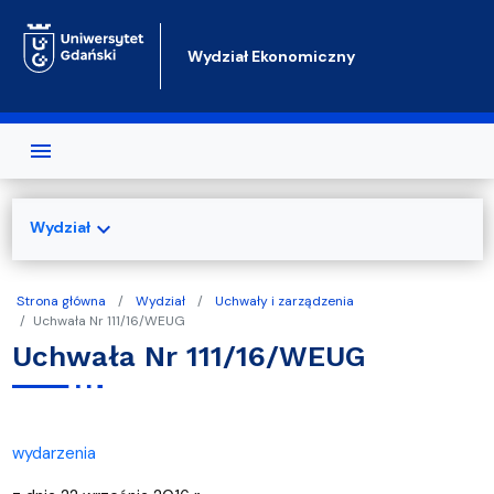
Przejdź do treści
Wydział Ekonomiczny
expand_more
Wydział
Strona główna
Wydział
Uchwały i zarządzenia
Uchwała Nr 111/16/WEUG
Uchwała Nr 111/16/WEUG
wydarzenia