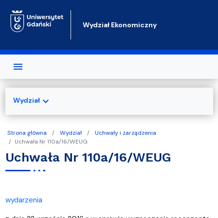
Przejdź do treści
Wydział Ekonomiczny
expand_more
Wydział
Strona główna
Wydział
Uchwały i zarządzenia
Uchwała Nr 110a/16/WEUG
Uchwała Nr 110a/16/WEUG
wydarzenia