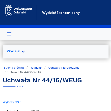
Przejdź do treści
Wydział Ekonomiczny
expand_more
Wydział
Strona główna
Wydział
Uchwały i zarządzenia
Uchwała Nr 44/16/WEUG
Uchwała Nr 44/16/WEUG
wydarzenia