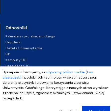
Odnośniki
Kalendarz roku akademickiego
Helpdesk
Gazeta Uniwersytecka
BIP
Kampusy UG
Biuro Karier UG
Oferty pracy
Uprzejmie informujemy, że
używamy plików cookie (tzw.
ciasteczek)
i podobnych technologii w celach autoryzacji,
Deklaracja dostępności
zbierania statystyk i ułatwienia korzystania z serwisu
Uniwersytetu Gdańskiego. Korzystając z naszych stron wyrażasz
zgodę na ich użycie, zgodnie z aktualnymi ustawieniami Twojej
przeglądarki.