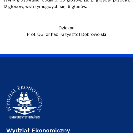
Wynik głosowania: oddano: 39 głosów, za: 21 głosów, przeciw:
12 głosów, wstrzymujących się: 6 głosów.
Dziekan
Prof. UG, dr hab. Krzysztof Dobrowolski
Wydział Ekonomiczny